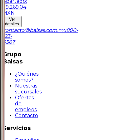
Apartado:
$
9,269.04
MXN
Ver
detalles
contacto@balsas.com.mx
800-
123-
4567
Grupo
Balsas
¿Quiénes
somos?
Nuestras
sucursales
Ofertas
de
empleos
Contacto
Servicios