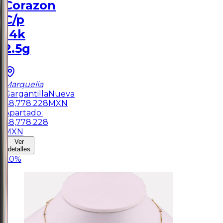
Corazon
C/p
14k
2.5g
Marquelia
Gargantilla
Nueva
$
8,778.228
MXN
Apartado:
$
8,778.228
MXN
Ver
detalles
20
%