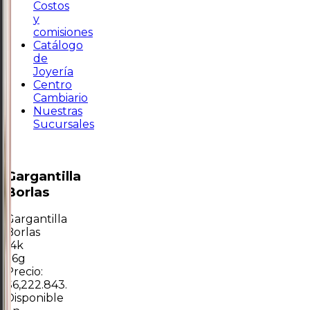
Costos
y
comisiones
Catálogo
de
Joyería
Centro
Cambiario
Nuestras
Sucursales
Gargantilla
Borlas
Gargantilla
Borlas
14k
1.6g
Precio:
$6,222.843.
Disponible