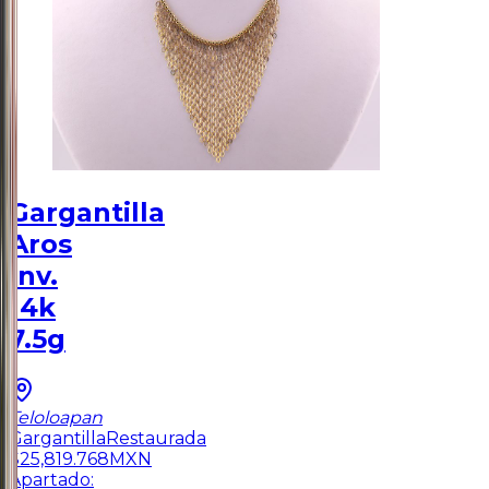
Gargantilla
Aros
Inv.
14k
7.5g
Teloloapan
Gargantilla
Restaurada
$
25,819.768
MXN
Apartado: