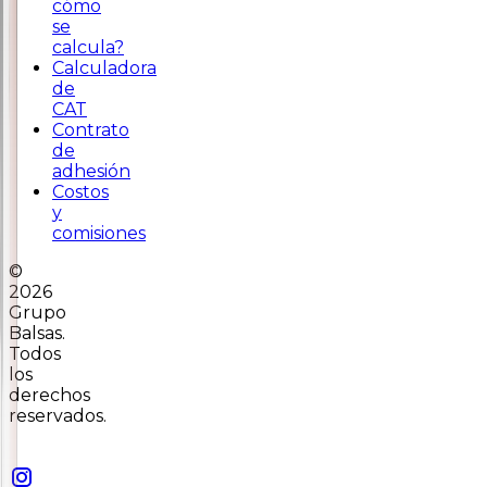
cómo
se
calcula?
Calculadora
de
CAT
Contrato
de
adhesión
Costos
y
comisiones
©
2026
Grupo
Balsas.
Todos
los
derechos
reservados.