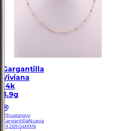
Gargantilla
Viviana
14k
3.9g
Zihuatanejo
Gargantilla
Nueva
$
9,269.04
MXN