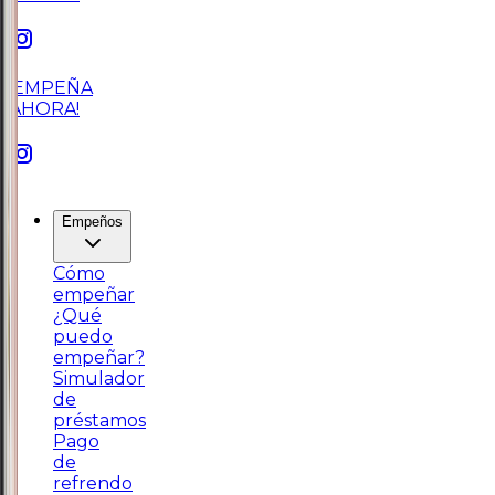
¡EMPEÑA
AHORA!
Empeños
Cómo
empeñar
¿Qué
puedo
empeñar?
Simulador
de
préstamos
Pago
de
refrendo