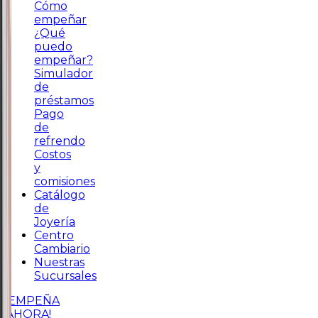
Cómo
empeñar
¿Qué
puedo
empeñar?
Simulador
de
préstamos
Pago
de
refrendo
Costos
y
comisiones
Catálogo
de
Joyería
Centro
Cambiario
Nuestras
Sucursales
¡EMPEÑA
AHORA!