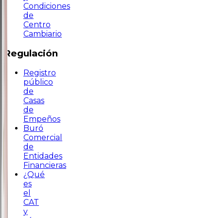
Condiciones
de
Centro
Cambiario
Regulación
Registro
público
de
Casas
de
Empeños
Buró
Comercial
de
Entidades
Financieras
¿Qué
es
el
CAT
y