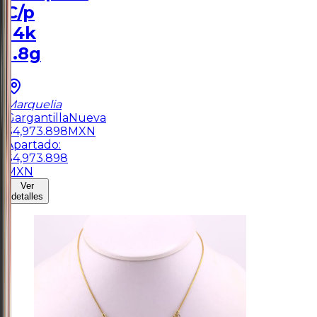
C/p
14k
1.8g
Marquelia
Gargantilla
Nueva
$
4,973.898
MXN
Apartado:
$
4,973.898
MXN
Ver
detalles