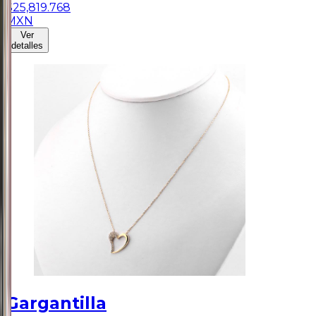
$
25,819.768
MXN
Ver
detalles
Gargantilla