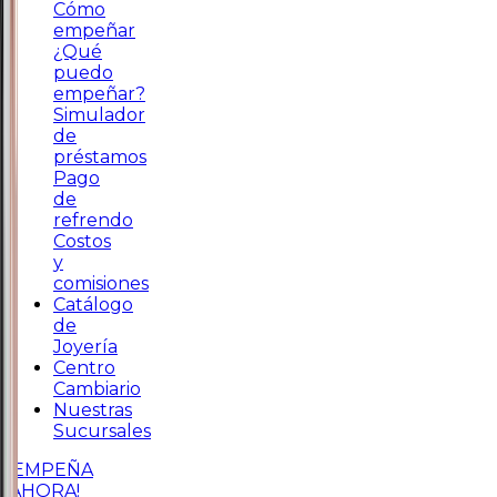
Cómo
empeñar
¿Qué
puedo
empeñar?
Simulador
de
préstamos
Pago
de
refrendo
Costos
y
comisiones
Catálogo
de
Joyería
Centro
Cambiario
Nuestras
Sucursales
¡EMPEÑA
AHORA!