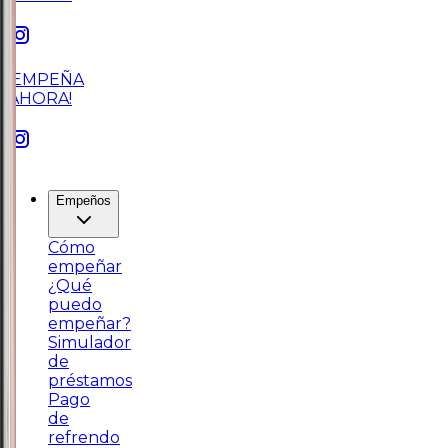
¡EMPEÑA
AHORA!
Empeños
Cómo
empeñar
¿Qué
puedo
empeñar?
Simulador
de
préstamos
Pago
de
refrendo