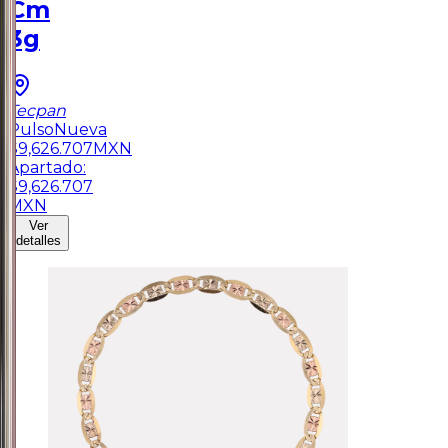
Cm
3g
Tecpan
Pulso
Nueva
$
9,626.707
MXN
Apartado:
$
9,626.707
MXN
Ver
detalles