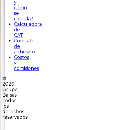
y
cómo
se
calcula?
Calculadora
de
CAT
Contrato
de
adhesión
Costos
y
comisiones
©
2026
Grupo
Balsas.
Todos
los
derechos
reservados.