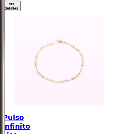
Ver
detalles
Pulso
Infinito