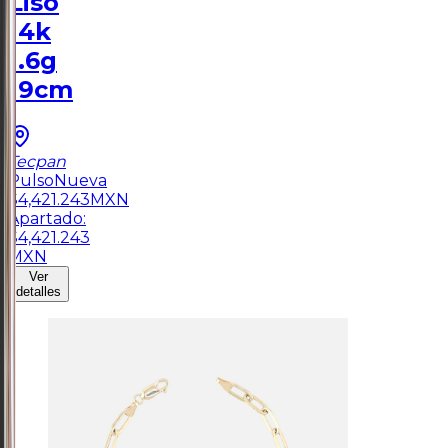
Liso
14k
1.6g
19cm
Tecpan
Pulso
Nueva
$
4,421.243
MXN
Apartado:
$
4,421.243
MXN
Ver
detalles