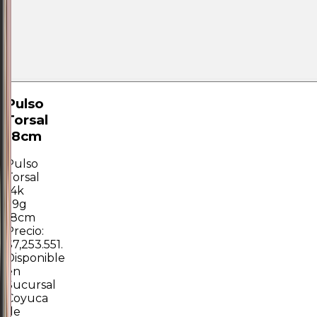
Pulso
Torsal
18cm
Pulso
Torsal
14k
1.9g
18cm
Precio:
$7,253.551.
Disponible
en
Sucursal
Coyuca
de