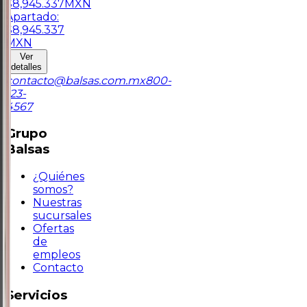
$
8,945.337
MXN
Apartado:
$
8,945.337
MXN
Ver
detalles
contacto@balsas.com.mx
800-
123-
4567
Grupo
Balsas
¿Quiénes
somos?
Nuestras
sucursales
Ofertas
de
empleos
Contacto
Servicios