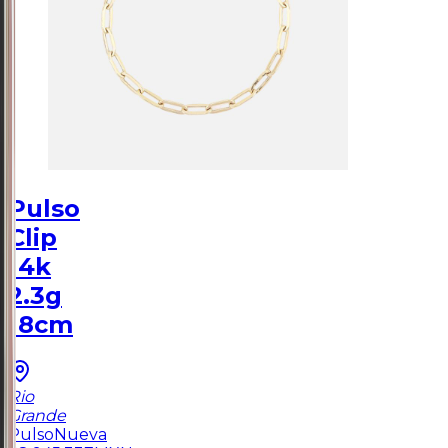
Pulso
Clip
14k
2.3g
18cm
Rio
Grande
Pulso
Nueva