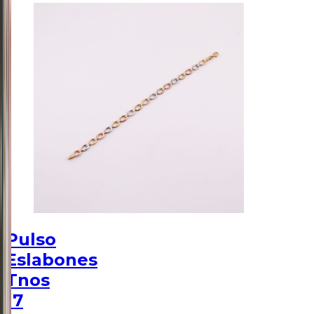
Pulso
Eslabones
Tnos
17