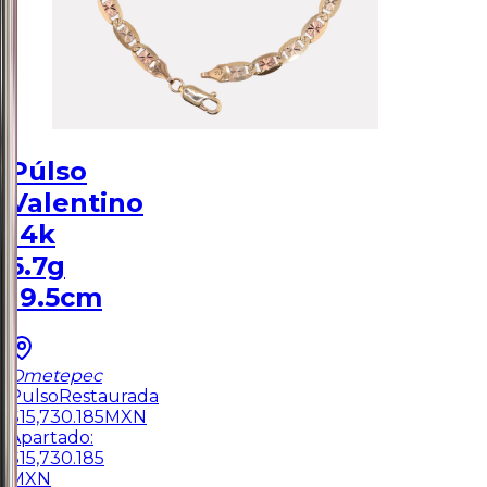
Púlso
Valentino
14k
5.7g
19.5cm
Ometepec
Pulso
Restaurada
$
15,730.185
MXN
Apartado:
$
15,730.185
MXN