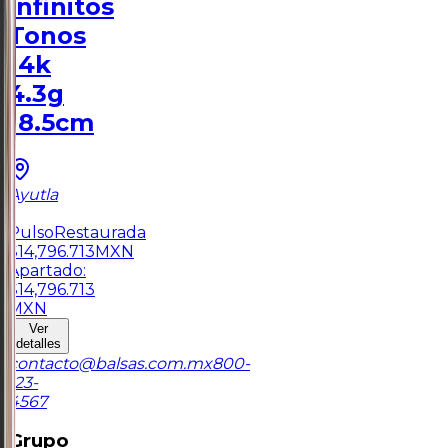
Infinitos
Tonos
14k
4.3g
18.5cm
Ayutla
1
Pulso
Restaurada
$
14,796.713
MXN
Apartado:
$
14,796.713
MXN
Ver
detalles
contacto@balsas.com.mx
800-
123-
4567
Grupo