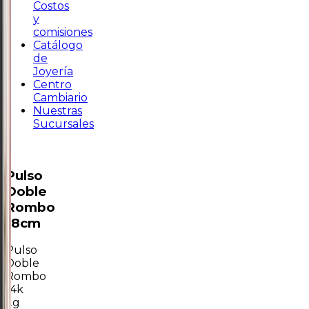
Costos
y
comisiones
Catálogo
de
Joyería
Centro
Cambiario
Nuestras
Sucursales
Pulso
Doble
Rombo
18cm
Pulso
Doble
Rombo
14k
2g