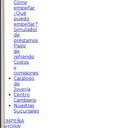
Cómo
empeñar
¿Qué
puedo
empeñar?
Simulador
de
préstamos
Pago
de
refrendo
Costos
y
comisiones
Catálogo
de
Joyería
Centro
Cambiario
Nuestras
Sucursales
¡EMPEÑA
AHORA!