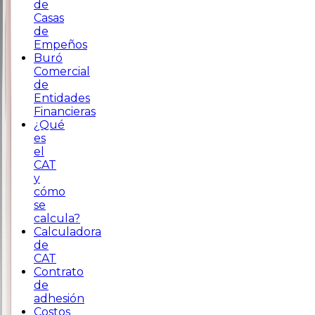
de
Casas
de
Empeños
Buró
Comercial
de
Entidades
Financieras
¿Qué
es
el
CAT
y
cómo
se
calcula?
Calculadora
de
CAT
Contrato
de
adhesión
Costos