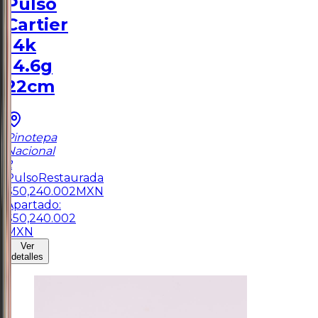
Pulso
Cartier
14k
14.6g
22cm
Pinotepa
Nacional
2
Pulso
Restaurada
$
50,240.002
MXN
Apartado:
$
50,240.002
MXN
Ver
detalles