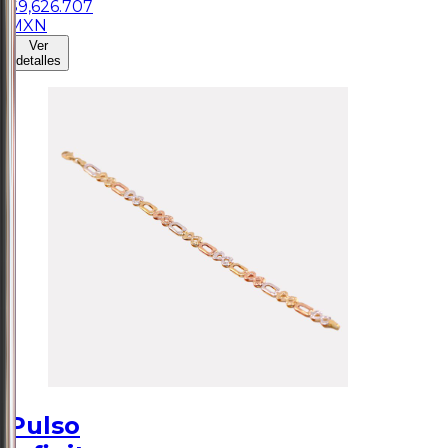
$
9,626.707
MXN
Ver
detalles
Pulso