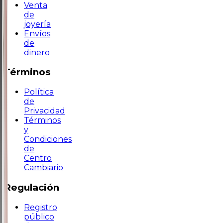
Venta
de
joyería
Envíos
de
dinero
Términos
Política
de
Privacidad
Términos
y
Condiciones
de
Centro
Cambiario
Regulación
Registro
público