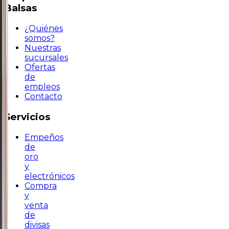
Balsas
¿Quiénes
somos?
Nuestras
sucursales
Ofertas
de
empleos
Contacto
Servicios
Empeños
de
oro
y
electrónicos
Compra
y
venta
de
divisas