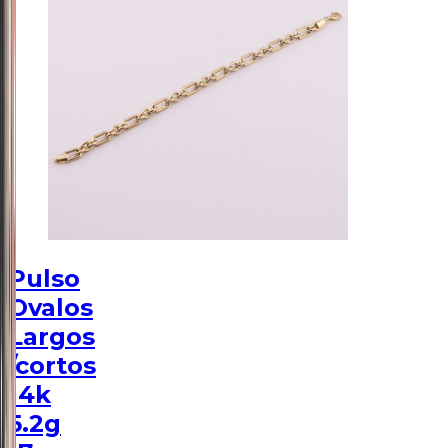
Pulso
Ovalos
Largos
/cortos
14k
5.2g