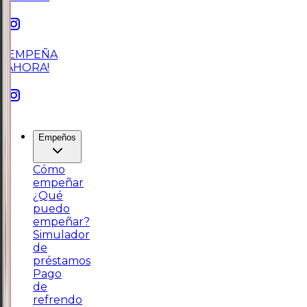
¡EMPEÑA
AHORA!
Empeños
Cómo
empeñar
¿Qué
puedo
empeñar?
Simulador
de
préstamos
Pago
de
refrendo