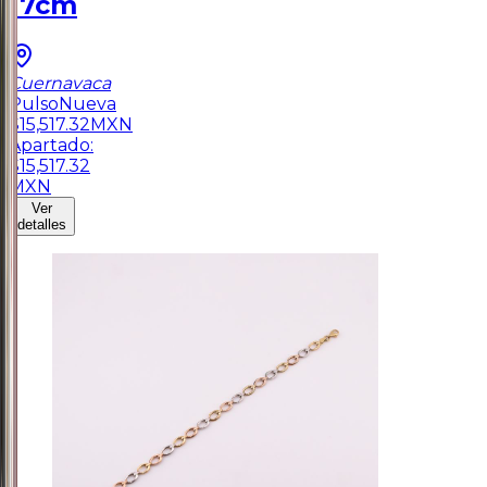
17cm
Cuernavaca
Pulso
Nueva
$
15,517.32
MXN
Apartado:
$
15,517.32
MXN
Ver
detalles