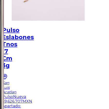
Pulso
Eslabones
Tnos
17
Cm
3g
San
Luis
Acatlan
Pulso
Nueva
$
9,626.707
MXN
Apartado: