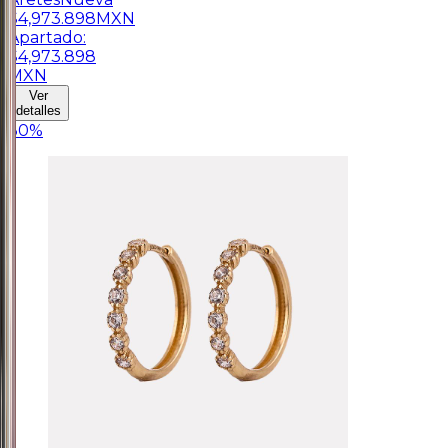
$
4,973.898
MXN
Apartado:
$
4,973.898
MXN
Ver
detalles
30
%