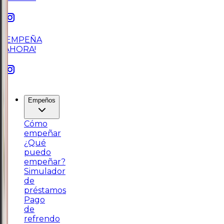
¡EMPEÑA
AHORA!
Empeños
Cómo
empeñar
¿Qué
puedo
empeñar?
Simulador
de
préstamos
Pago
de
refrendo