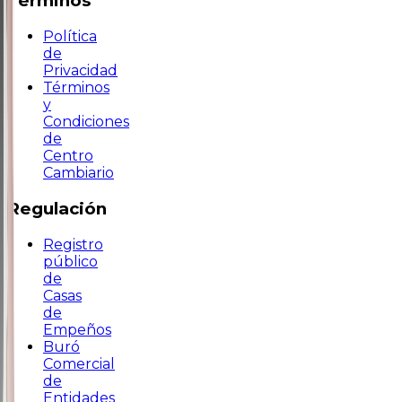
Términos
Política
de
Privacidad
Términos
y
Condiciones
de
Centro
Cambiario
Regulación
Registro
público
de
Casas
de
Empeños
Buró
Comercial
de
Entidades