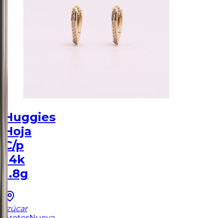
Huggies
Hoja
C/p
14k
1.8g
Izúcar
Aretes
Nueva