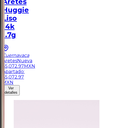
Aretes
Huggie
Liso
14k
1.7g
Cuernavaca
Aretes
Nueva
$
5,072.97
MXN
Apartado:
$
5,072.97
MXN
Ver
detalles