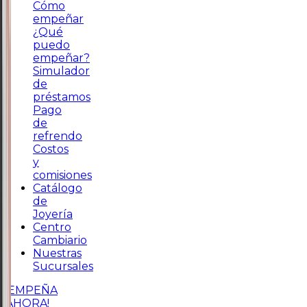
Cómo
empeñar
¿Qué
puedo
empeñar?
Simulador
de
préstamos
Pago
de
refrendo
Costos
y
comisiones
Catálogo
de
Joyería
Centro
Cambiario
Nuestras
Sucursales
¡EMPEÑA
AHORA!