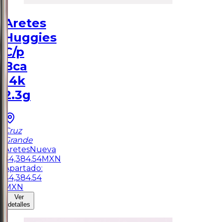
Aretes
Huggies
C/p
Bca
14k
2.3g
Cruz
Grande
Aretes
Nueva
$
4,384.54
MXN
Apartado:
$
4,384.54
MXN
Ver
detalles