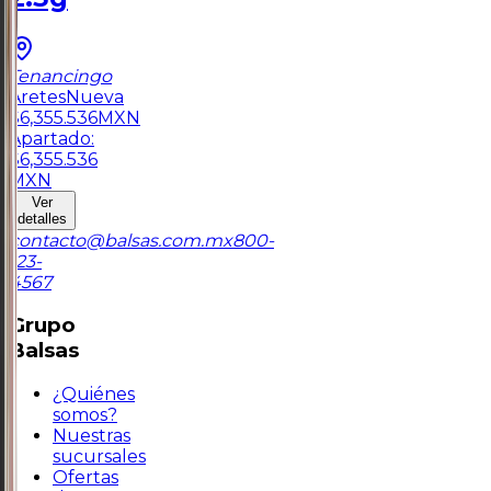
Tenancingo
Aretes
Nueva
$
6,355.536
MXN
Apartado:
$
6,355.536
MXN
Ver
detalles
contacto@balsas.com.mx
800-
123-
4567
Grupo
Balsas
¿Quiénes
somos?
Nuestras
sucursales
Ofertas