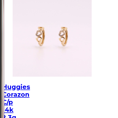
Huggies
Corazon
C/p
14k
2.3g