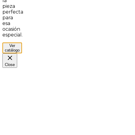
la
pieza
perfecta
para
esa
ocasión
especial.
Ver
catálogo
Close