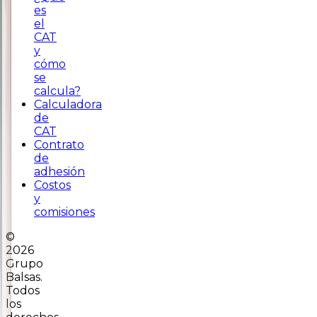
es
el
CAT
y
cómo
se
calcula?
Calculadora
de
CAT
Contrato
de
adhesión
Costos
y
comisiones
©
2026
Grupo
Balsas.
Todos
los