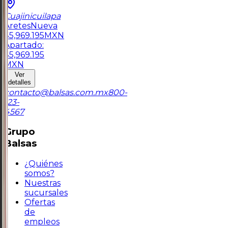
Cuajinicuilapa
Aretes
Nueva
$
5,969.195
MXN
Apartado:
$
5,969.195
MXN
Ver
detalles
contacto@balsas.com.mx
800-
123-
4567
Grupo
Balsas
¿Quiénes
somos?
Nuestras
sucursales
Ofertas
de
empleos