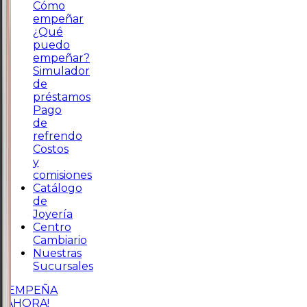
Cómo
empeñar
¿Qué
puedo
empeñar?
Simulador
de
préstamos
Pago
de
refrendo
Costos
y
comisiones
Catálogo
de
Joyería
Centro
Cambiario
Nuestras
Sucursales
¡EMPEÑA
AHORA!