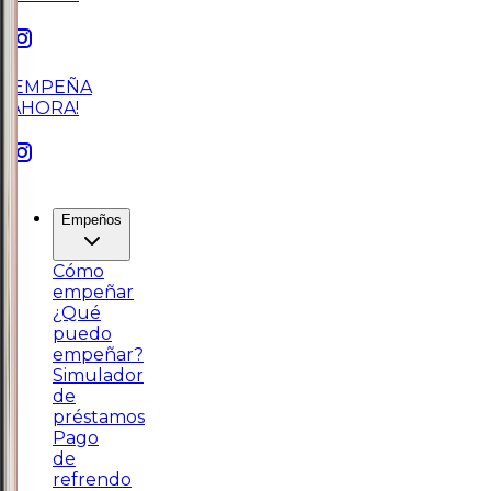
¡EMPEÑA
AHORA!
Empeños
Cómo
empeñar
¿Qué
puedo
empeñar?
Simulador
de
préstamos
Pago
de
refrendo