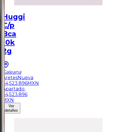
Huggi
C/p
Bca
10k
2g
Galeana
Aretes
Nueva
$
4,523.896
MXN
Apartado:
$
4,523.896
MXN
Ver
detalles