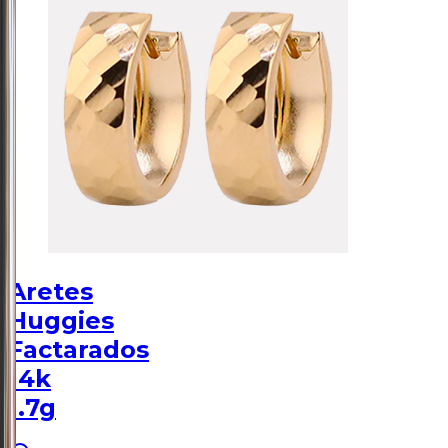
Aretes
Huggies
Factarados
14k
1.7g