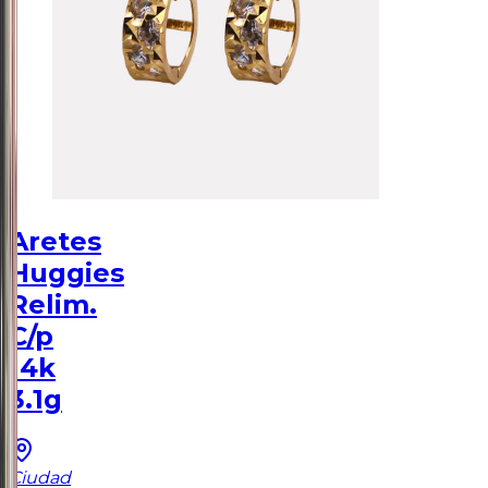
Aretes
Huggies
Relim.
C/p
14k
3.1g
Ciudad