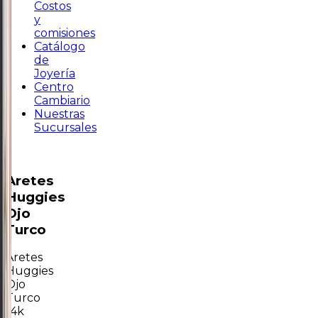
Costos
y
comisiones
Catálogo
de
Joyería
Centro
Cambiario
Nuestras
Sucursales
Aretes
Huggies
Ojo
Turco
Aretes
Huggies
Ojo
Turco
14k