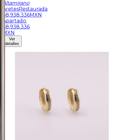
Altamirano
Aretes
Restaurada
$
8,938.336
MXN
Apartado:
$
8,938.336
MXN
Ver
detalles