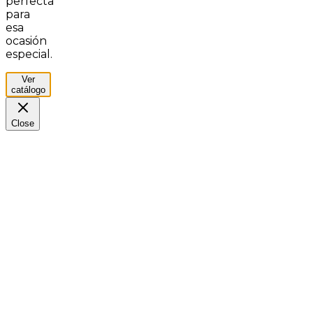
perfecta
para
esa
ocasión
especial.
Ver
catálogo
Close