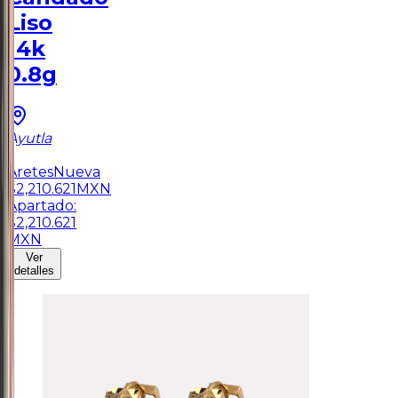
Liso
14k
0.8g
Ayutla
1
Aretes
Nueva
$
2,210.621
MXN
Apartado:
$
2,210.621
MXN
Ver
detalles