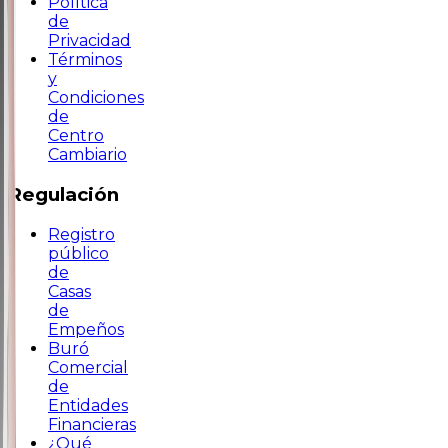
Política
de
Privacidad
Términos
y
Condiciones
de
Centro
Cambiario
Regulación
Registro
público
de
Casas
de
Empeños
Buró
Comercial
de
Entidades
Financieras
¿Qué