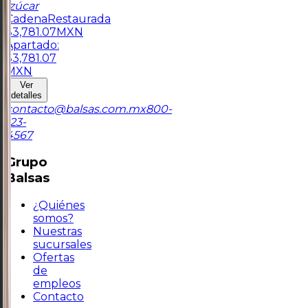
Izúcar
Cadena
Restaurada
$
3,781.07
MXN
Apartado:
$
3,781.07
MXN
Ver
detalles
contacto@balsas.com.mx
800-
123-
4567
Grupo
Balsas
¿Quiénes
somos?
Nuestras
sucursales
Ofertas
de
empleos
Contacto