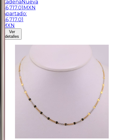
Cadena
Nueva
$
6,717.01
MXN
Apartado:
$
6,717.01
MXN
Ver
detalles