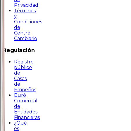
Privacidad
Términos
y
Condiciones
de
Centro
Cambiario
Regulación
Registro
público
de
Casas
de
Empeños
Buró
Comercial
de
Entidades
Financieras
¿Qué
es