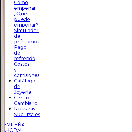
Cómo
empeñar
¿Qué
puedo
empeñar?
Simulador
de
préstamos
Pago
de
refrendo
Costos
y
comisiones
Catálogo
de
Joyería
Centro
Cambiario
Nuestras
Sucursales
¡EMPEÑA
AHORA!