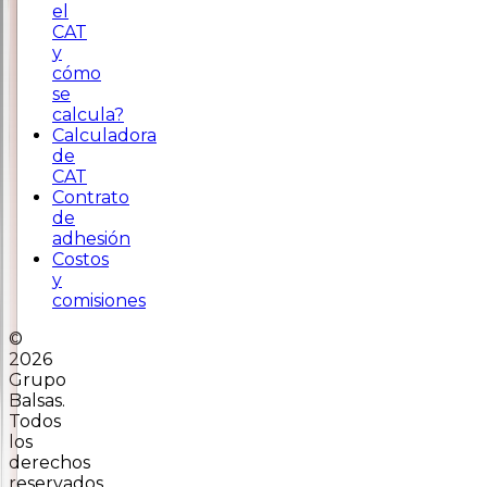
el
CAT
y
cómo
se
calcula?
Calculadora
de
CAT
Contrato
de
adhesión
Costos
y
comisiones
©
2026
Grupo
Balsas.
Todos
los
derechos
reservados.