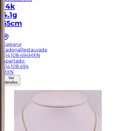
14k
4.1g
55cm
Galeana
Cadena
Restaurada
$
14,108.494
MXN
Apartado:
$
14,108.494
MXN
Ver
detalles