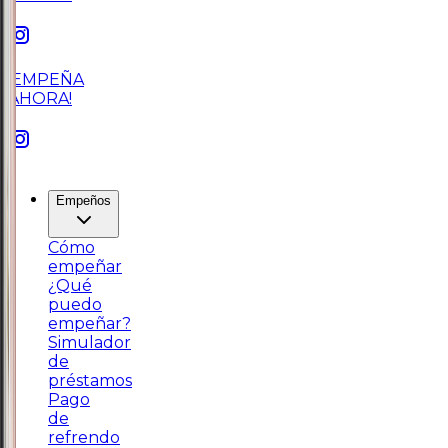
¡EMPEÑA
AHORA!
Empeños
Cómo
empeñar
¿Qué
puedo
empeñar?
Simulador
de
préstamos
Pago
de
refrendo