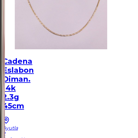
Cadena
Eslabon
Diman.
14k
2.3g
45cm
Ayutla
2