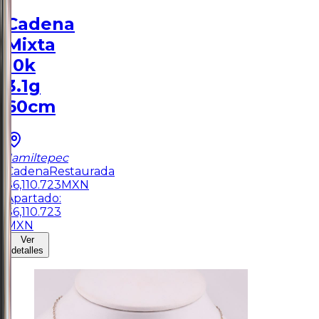
Cadena
Mixta
10k
3.1g
60cm
Jamiltepec
Cadena
Restaurada
$
6,110.723
MXN
Apartado:
$
6,110.723
MXN
Ver
detalles