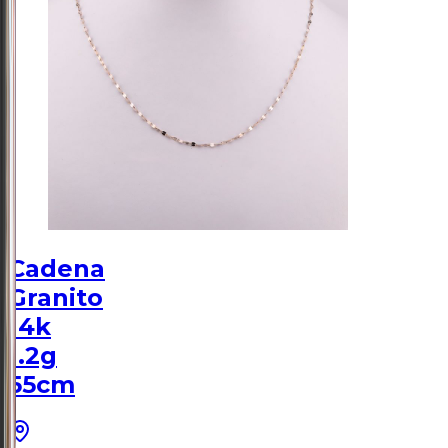
Cadena
Granito
14k
1.2g
55cm