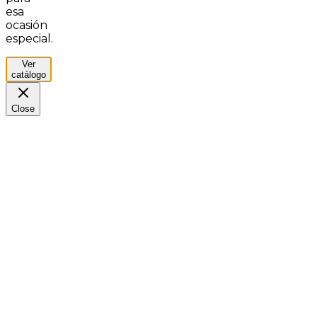
esa
ocasión
especial.
Ver
catálogo
Close