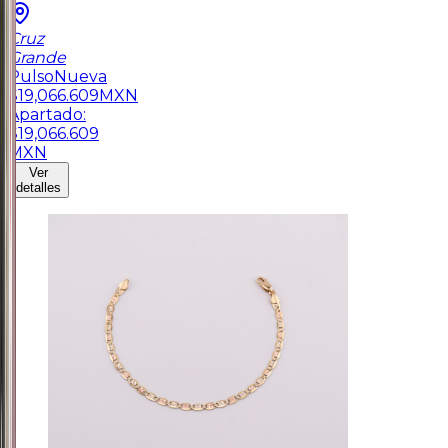
Cruz
Grande
Pulso
Nueva
$
19,066.609
MXN
Apartado:
$
19,066.609
MXN
Ver
detalles