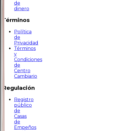
de
dinero
Términos
Política
de
Privacidad
Términos
y
Condiciones
de
Centro
Cambiario
Regulación
Registro
público
de
Casas
de
Empeños