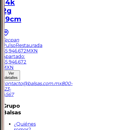
14k
2g
19cm
Tecpan
Pulso
Restaurada
$
5,946.672
MXN
Apartado:
$
5,946.672
MXN
Ver
detalles
contacto@balsas.com.mx
800-
123-
4567
Grupo
Balsas
¿Quiénes
somos?