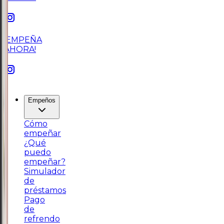
¡EMPEÑA
AHORA!
Empeños
Cómo
empeñar
¿Qué
puedo
empeñar?
Simulador
de
préstamos
Pago
de
refrendo