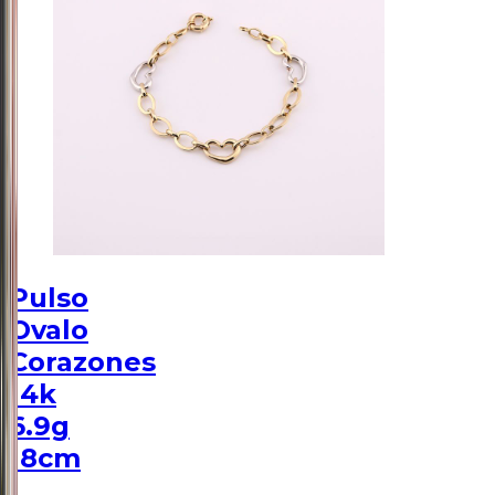
Pulso
Ovalo
Corazones
14k
6.9g
18cm