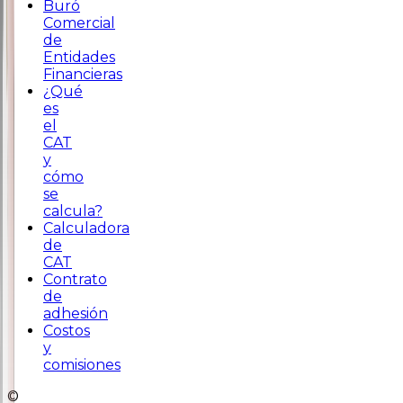
Buró
Comercial
de
Entidades
Financieras
¿Qué
es
el
CAT
y
cómo
se
calcula?
Calculadora
de
CAT
Contrato
de
adhesión
Costos
y
comisiones
©