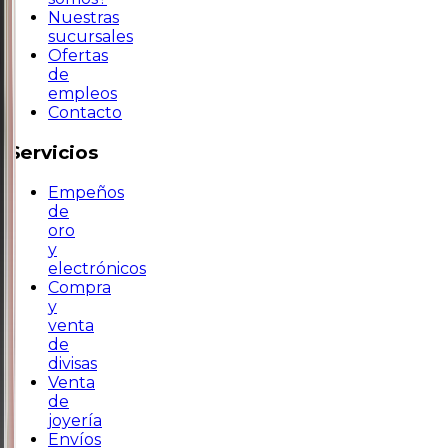
Nuestras
sucursales
Ofertas
de
empleos
Contacto
Servicios
Empeños
de
oro
y
electrónicos
Compra
y
venta
de
divisas
Venta
de
joyería
Envíos