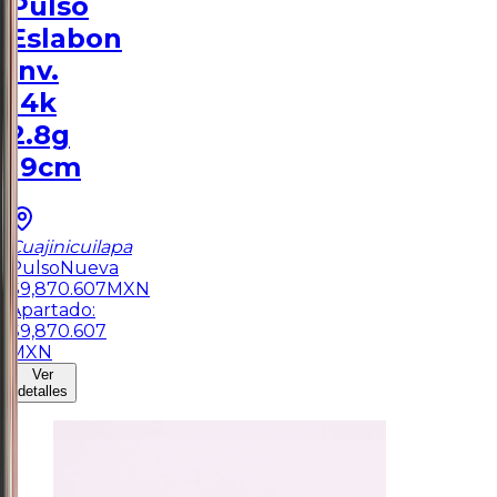
Pulso
Eslabon
Inv.
14k
2.8g
19cm
Cuajinicuilapa
Pulso
Nueva
$
9,870.607
MXN
Apartado:
$
9,870.607
MXN
Ver
detalles