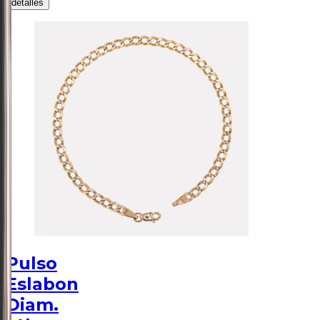
detalles
Pulso
Eslabon
Diam.