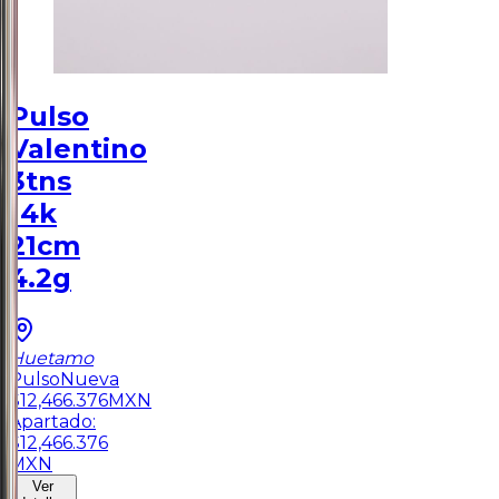
Pulso
Valentino
3tns
14k
21cm
4.2g
Huetamo
Pulso
Nueva
$
12,466.376
MXN
Apartado:
$
12,466.376
MXN
Ver