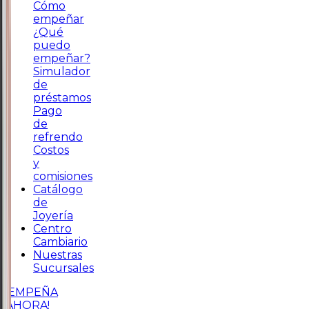
Cómo
empeñar
¿Qué
puedo
empeñar?
Simulador
de
préstamos
Pago
de
refrendo
Costos
y
comisiones
Catálogo
de
Joyería
Centro
Cambiario
Nuestras
Sucursales
¡EMPEÑA
AHORA!