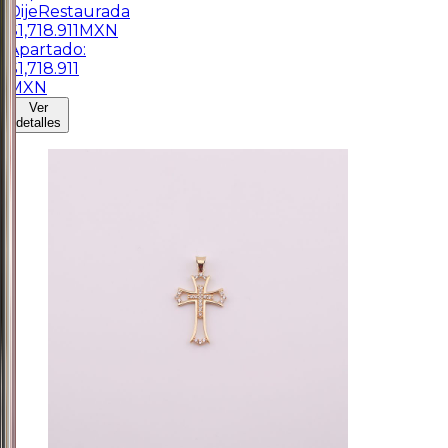
Dije
Restaurada
$
1,718.911
MXN
Apartado:
$
1,718.911
MXN
Ver
detalles