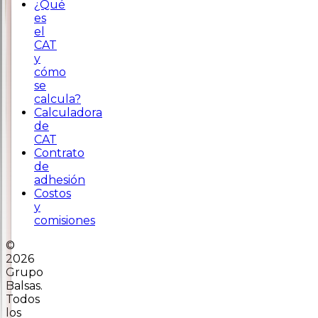
¿Qué
es
el
CAT
y
cómo
se
calcula?
Calculadora
de
CAT
Contrato
de
adhesión
Costos
y
comisiones
©
2026
Grupo
Balsas.
Todos
los