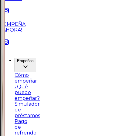
¡EMPEÑA
AHORA!
Empeños
Cómo
empeñar
¿Qué
puedo
empeñar?
Simulador
de
préstamos
Pago
de
refrendo