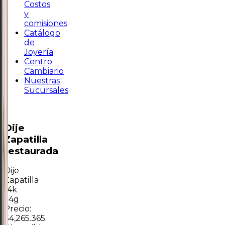
Costos
y
comisiones
Catálogo
de
Joyería
Centro
Cambiario
Nuestras
Sucursales
Dije
Zapatilla
restaurada
Dije
Zapatilla
14k
1.4g
Precio:
$4,265.365.