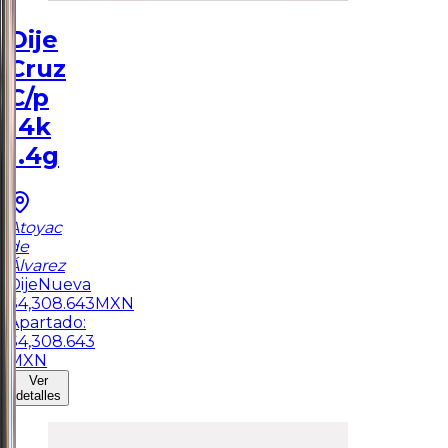
Dije
Cruz
C/p
14k
1.4g
Atoyac
de
Álvarez
Dije
Nueva
$
4,308.643
MXN
Apartado:
$
4,308.643
MXN
Ver
detalles