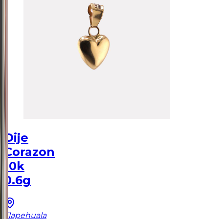
Dije
Corazon
10k
0.6g
Tlapehuala