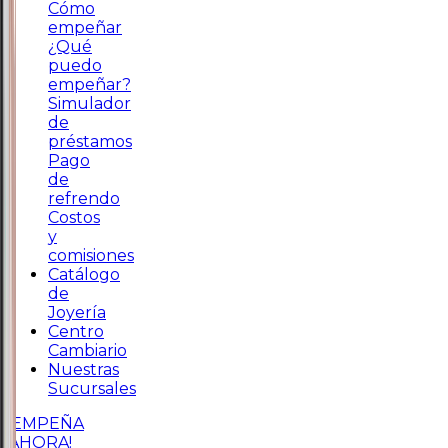
Cómo
empeñar
¿Qué
puedo
empeñar?
Simulador
de
préstamos
Pago
de
refrendo
Costos
y
comisiones
Catálogo
de
Joyería
Centro
Cambiario
Nuestras
Sucursales
¡EMPEÑA
AHORA!