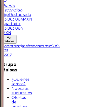
Puerto
Escondido
Dije
Restaurada
$
3,863.084
MXN
Apartado:
$
3,863.084
MXN
Ver
detalles
contacto@balsas.com.mx
800-
123-
4567
Grupo
Balsas
¿Quiénes
somos?
Nuestras
sucursales
Ofertas
de
empleos