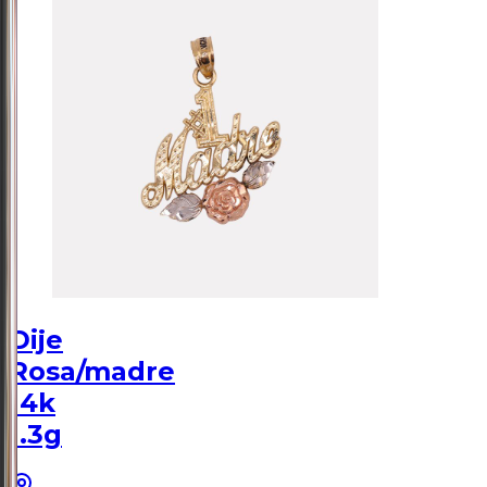
Dije
Rosa/madre
14k
1.3g