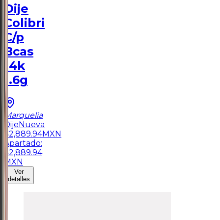
Dije
Colibri
C/p
Bcas
14k
1.6g
Marquelia
Dije
Nueva
$
2,889.94
MXN
Apartado:
$
2,889.94
MXN
Ver
detalles