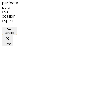
perfecta
para
esa
ocasión
especial.
Ver
catálogo
Close