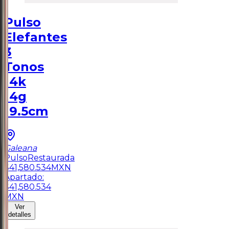
Pulso
Elefantes
3
Tonos
14k
14g
19.5cm
Galeana
Pulso
Restaurada
$
41,580.534
MXN
Apartado:
$
41,580.534
MXN
Ver
detalles