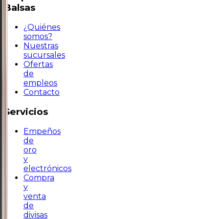
Balsas
¿Quiénes
somos?
Nuestras
sucursales
Ofertas
de
empleos
Contacto
Servicios
Empeños
de
oro
y
electrónicos
Compra
y
venta
de
divisas