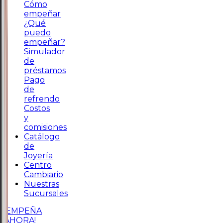
Cómo
empeñar
¿Qué
puedo
empeñar?
Simulador
de
préstamos
Pago
de
refrendo
Costos
y
comisiones
Catálogo
de
Joyería
Centro
Cambiario
Nuestras
Sucursales
¡EMPEÑA
AHORA!