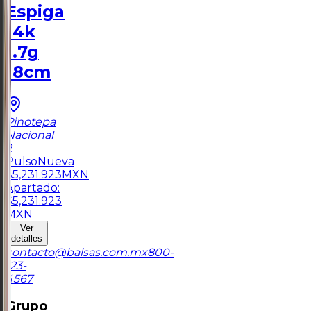
Espiga
14k
1.7g
18cm
Pinotepa
Nacional
2
Pulso
Nueva
$
5,231.923
MXN
Apartado:
$
5,231.923
MXN
Ver
detalles
contacto@balsas.com.mx
800-
123-
4567
Grupo