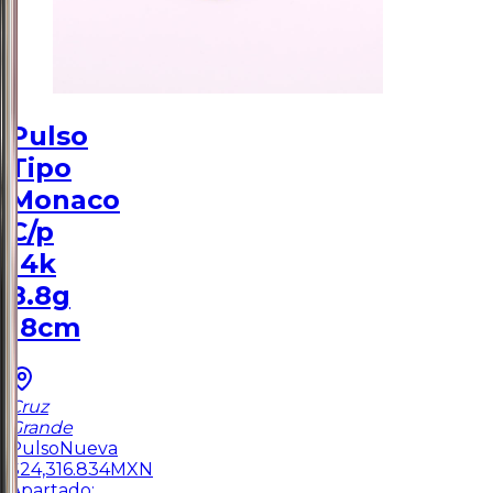
Pulso
Tipo
Monaco
C/p
14k
8.8g
18cm
Cruz
Grande
Pulso
Nueva
$
24,316.834
MXN
Apartado: