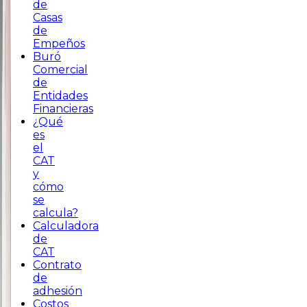
de
Casas
de
Empeños
Buró
Comercial
de
Entidades
Financieras
¿Qué
es
el
CAT
y
cómo
se
calcula?
Calculadora
de
CAT
Contrato
de
adhesión
Costos