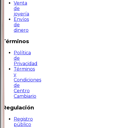
Venta
de
joyería
Envíos
de
dinero
Términos
Política
de
Privacidad
Términos
y
Condiciones
de
Centro
Cambiario
Regulación
Registro
público