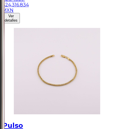
$
24,316.834
MXN
Ver
detalles
Pulso