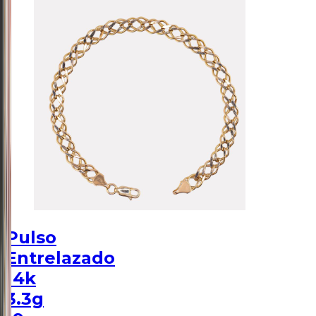
Pulso
Entrelazado
14k
3.3g