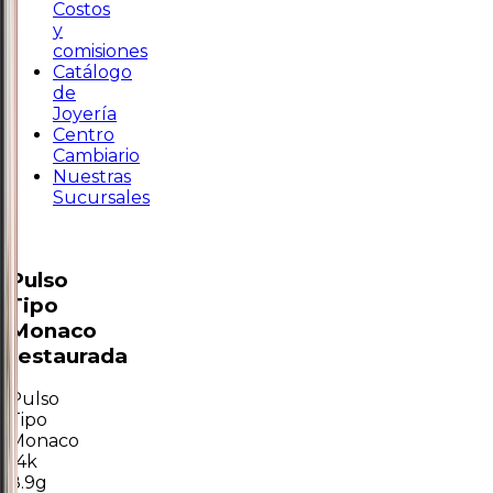
Costos
y
comisiones
Catálogo
de
Joyería
Centro
Cambiario
Nuestras
Sucursales
Pulso
Tipo
Monaco
restaurada
Pulso
Tipo
Monaco
14k
8.9g