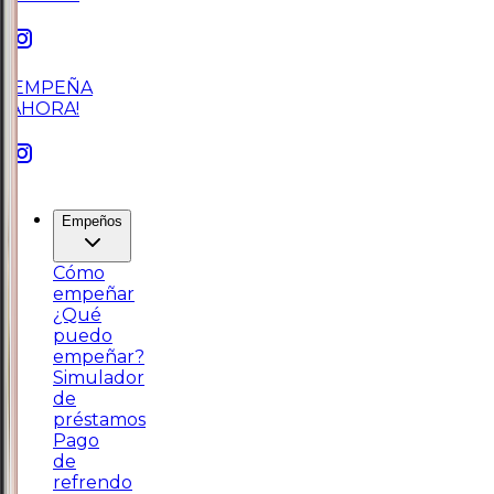
¡EMPEÑA
AHORA!
Empeños
Cómo
empeñar
¿Qué
puedo
empeñar?
Simulador
de
préstamos
Pago
de
refrendo