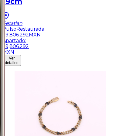
19cm
Petatlan
Pulso
Restaurada
$
9,806.292
MXN
Apartado:
$
9,806.292
MXN
Ver
detalles