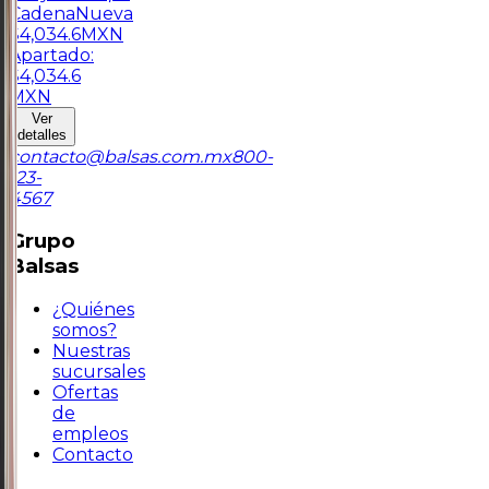
Cadena
Nueva
$
4,034.6
MXN
Apartado:
$
4,034.6
MXN
Ver
detalles
contacto@balsas.com.mx
800-
123-
4567
Grupo
Balsas
¿Quiénes
somos?
Nuestras
sucursales
Ofertas
de
empleos
Contacto