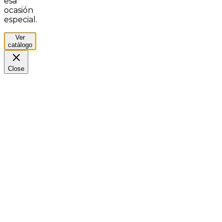
esa
ocasión
especial.
Ver
catálogo
Close