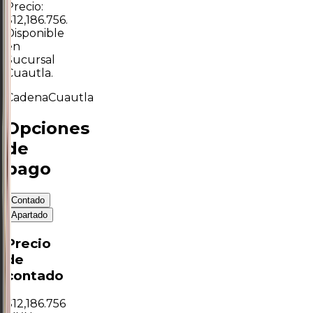
Precio:
$12,186.756.
Disponible
en
Sucursal
Cuautla.
Cadena
Cuautla
Opciones
de
pago
Contado
Apartado
Precio
de
contado
$
12,186.756