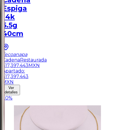
Espiga
14k
5.5g
40cm
Tecoanapa
Cadena
Restaurada
$
17,397.443
MXN
Apartado:
$
17,397.443
MXN
Ver
detalles
20
%