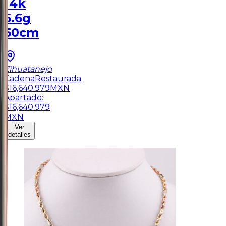
14k
5.6g
50cm
Zihuatanejo
Cadena
Restaurada
$
16,640.979
MXN
Apartado:
$
16,640.979
MXN
Ver
detalles