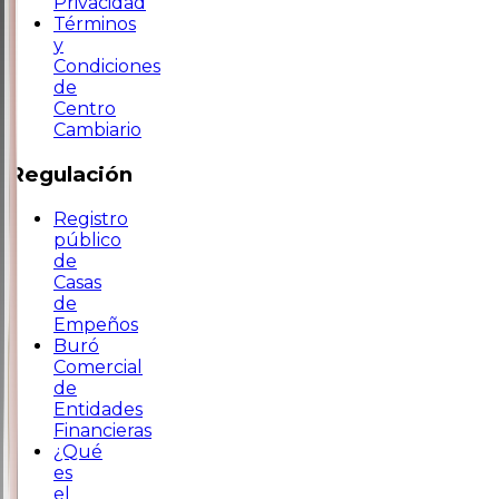
Privacidad
Términos
y
Condiciones
de
Centro
Cambiario
Regulación
Registro
público
de
Casas
de
Empeños
Buró
Comercial
de
Entidades
Financieras
¿Qué
es
el