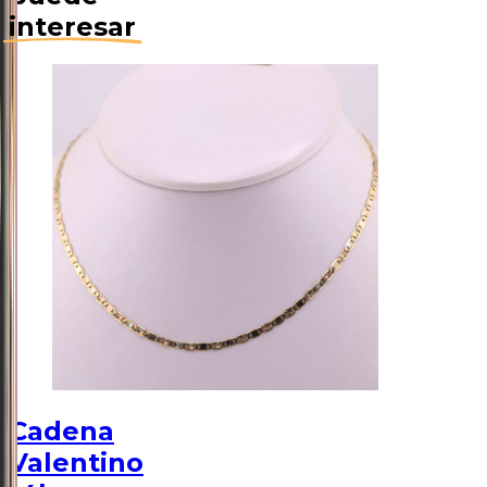
interesar
Cadena
Valentino