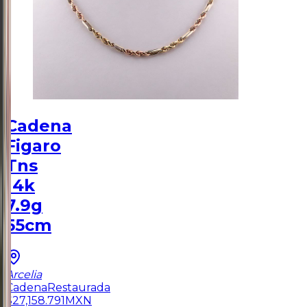
Cadena
Figaro
Tns
14k
7.9g
55cm
Arcelia
Cadena
Restaurada
$
27,158.791
MXN