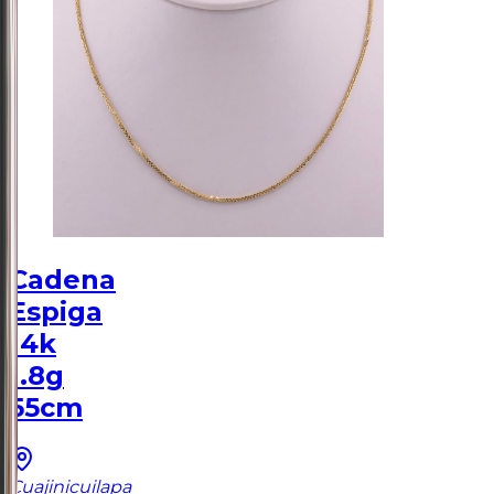
Cadena
Espiga
14k
1.8g
55cm
Cuajinicuilapa