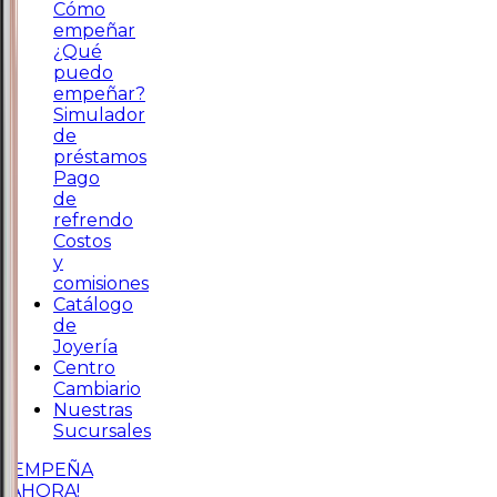
Cómo
empeñar
¿Qué
puedo
empeñar?
Simulador
de
préstamos
Pago
de
refrendo
Costos
y
comisiones
Catálogo
de
Joyería
Centro
Cambiario
Nuestras
Sucursales
¡EMPEÑA
AHORA!