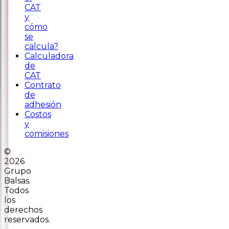
CAT
y
cómo
se
calcula?
Calculadora
de
CAT
Contrato
de
adhesión
Costos
y
comisiones
©
2026
Grupo
Balsas.
Todos
los
derechos
reservados.