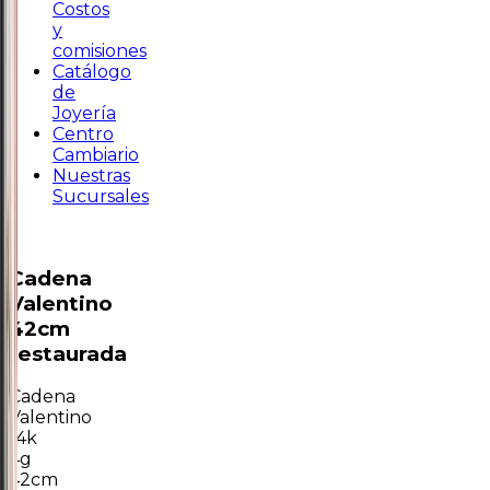
Costos
y
comisiones
Catálogo
de
Joyería
Centro
Cambiario
Nuestras
Sucursales
Cadena
Valentino
42cm
restaurada
Cadena
Valentino
14k
4g
42cm