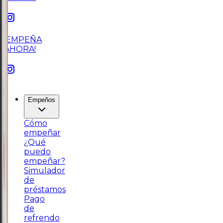
¡EMPEÑA
AHORA!
Empeños
Cómo
empeñar
¿Qué
puedo
empeñar?
Simulador
de
préstamos
Pago
de
refrendo