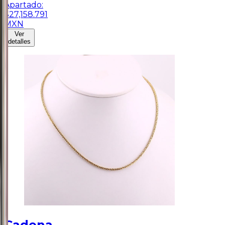
Apartado:
$
27,158.791
MXN
Ver
detalles
Cadena