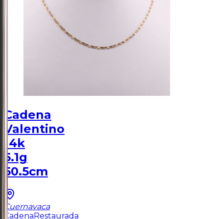
Cadena
Valentino
14k
5.1g
50.5cm
Cuernavaca
Cadena
Restaurada