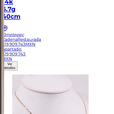
14k
6.7g
40cm
Ometepec
Cadena
Restaurada
$
19,909.743
MXN
Apartado:
$
19,909.743
MXN
Ver
detalles