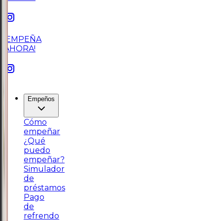
¡EMPEÑA
AHORA!
Empeños
Cómo
empeñar
¿Qué
puedo
empeñar?
Simulador
de
préstamos
Pago
de
refrendo