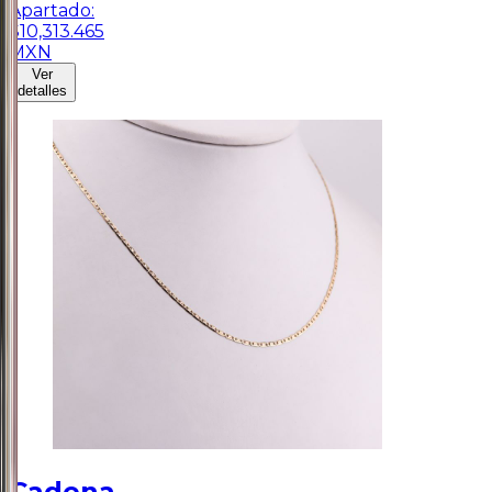
Apartado:
$
10,313.465
MXN
Ver
detalles
Cadena