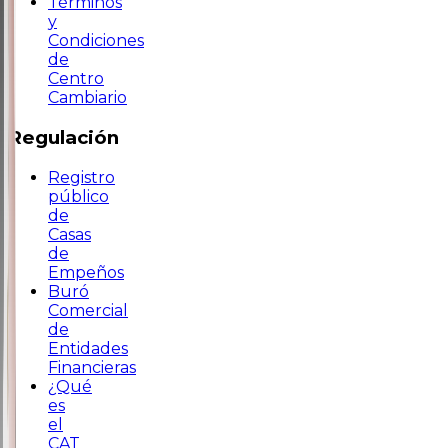
Términos
y
Condiciones
de
Centro
Cambiario
Regulación
Registro
público
de
Casas
de
Empeños
Buró
Comercial
de
Entidades
Financieras
¿Qué
es
el
CAT