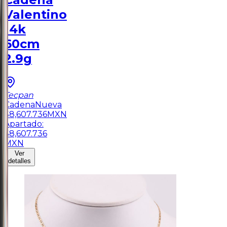
Valentino
14k
60cm
2.9g
Tecpan
Cadena
Nueva
$
8,607.736
MXN
Apartado:
$
8,607.736
MXN
Ver
detalles