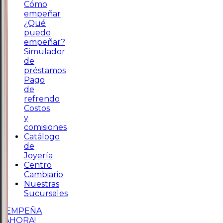
Cómo
empeñar
¿Qué
puedo
empeñar?
Simulador
de
préstamos
Pago
de
refrendo
Costos
y
comisiones
Catálogo
de
Joyería
Centro
Cambiario
Nuestras
Sucursales
¡EMPEÑA
AHORA!