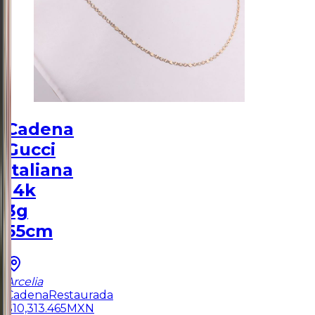
Cadena
Gucci
Italiana
14k
3g
55cm
Arcelia
Cadena
Restaurada
$
10,313.465
MXN