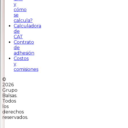
y
cómo
se
calcula?
Calculadora
de
CAT
Contrato
de
adhesión
Costos
y
comisiones
©
2026
Grupo
Balsas.
Todos
los
derechos
reservados.