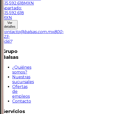
$
15,592.618
MXN
Apartado:
$
15,592.618
MXN
Ver
detalles
contacto@balsas.com.mx
800-
123-
4567
Grupo
Balsas
¿Quiénes
somos?
Nuestras
sucursales
Ofertas
de
empleos
Contacto
Servicios