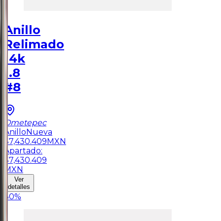
Anillo
Relimado
14k
1.8
#8
Ometepec
Anillo
Nueva
$
7,430.409
MXN
Apartado:
$
7,430.409
MXN
Ver
detalles
30
%