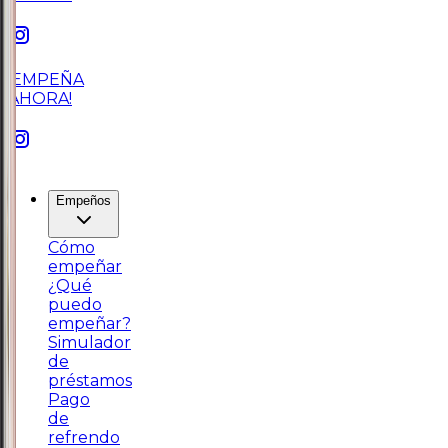
¡EMPEÑA
AHORA!
Empeños
Cómo
empeñar
¿Qué
puedo
empeñar?
Simulador
de
préstamos
Pago
de
refrendo