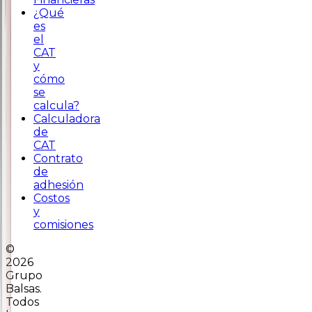
¿Qué
es
el
CAT
y
cómo
se
calcula?
Calculadora
de
CAT
Contrato
de
adhesión
Costos
y
comisiones
©
2026
Grupo
Balsas.
Todos