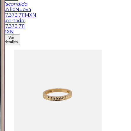
Escondido
Anillo
Nueva
$
7,373.711
MXN
Apartado:
$
7,373.711
MXN
Ver
detalles