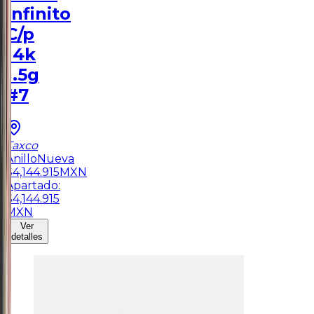
Infinito
C/p
14k
1.5g
#7
Taxco
Anillo
Nueva
$
4,144.915
MXN
Apartado:
$
4,144.915
MXN
Ver
detalles