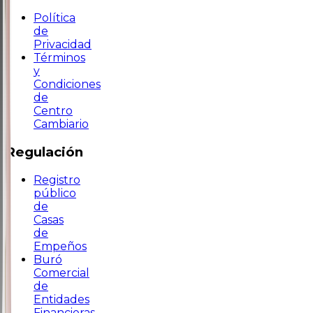
Política
de
Privacidad
Términos
y
Condiciones
de
Centro
Cambiario
Regulación
Registro
público
de
Casas
de
Empeños
Buró
Comercial
de
Entidades
Financieras