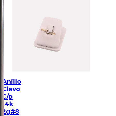
Anillo
Clavo
C/p
14k
2g#8