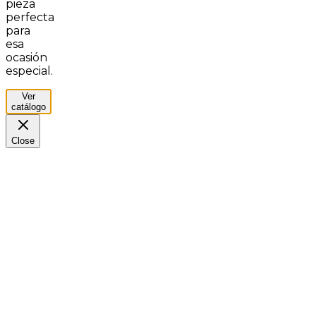
pieza
perfecta
para
esa
ocasión
especial.
Ver
catálogo
Close