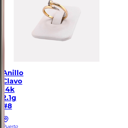
Anillo
Clavo
14k
2.1g
#8
Puerto