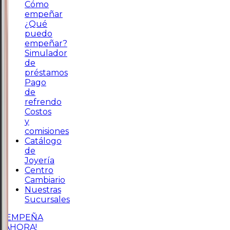
Cómo
empeñar
¿Qué
puedo
empeñar?
Simulador
de
préstamos
Pago
de
refrendo
Costos
y
comisiones
Catálogo
de
Joyería
Centro
Cambiario
Nuestras
Sucursales
¡EMPEÑA
AHORA!