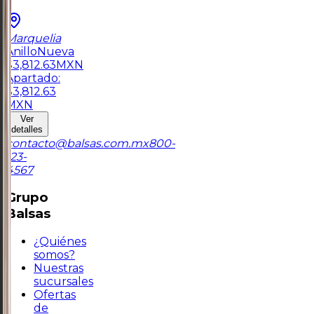
Marquelia
Anillo
Nueva
$
3,812.63
MXN
Apartado:
$
3,812.63
MXN
Ver
detalles
contacto@balsas.com.mx
800-
123-
4567
Grupo
Balsas
¿Quiénes
somos?
Nuestras
sucursales
Ofertas
de