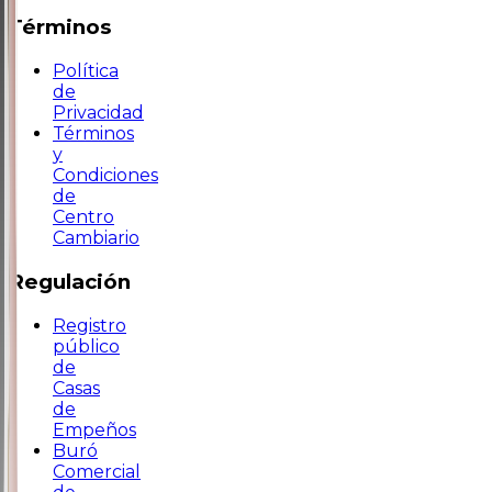
Términos
Política
de
Privacidad
Términos
y
Condiciones
de
Centro
Cambiario
Regulación
Registro
público
de
Casas
de
Empeños
Buró
Comercial