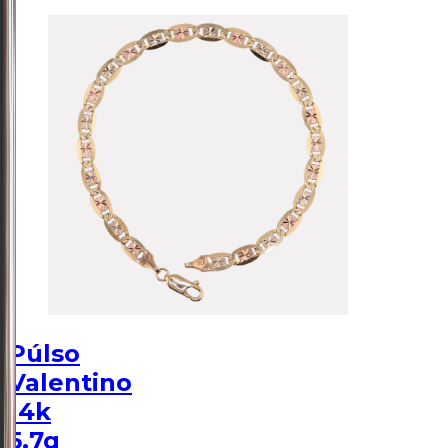
Púlso
Valentino
14k
5.7g