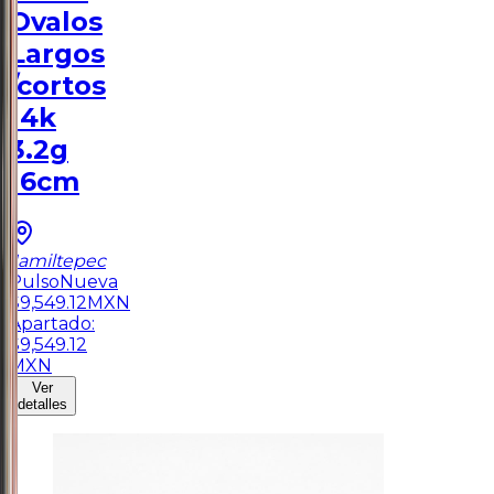
Ovalos
Largos
/cortos
14k
3.2g
16cm
Jamiltepec
Pulso
Nueva
$
9,549.12
MXN
Apartado:
$
9,549.12
MXN
Ver
detalles