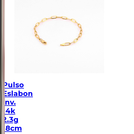
Pulso
Eslabon
Inv.
14k
2.3g
18cm