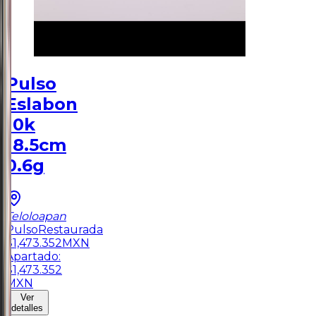
Pulso
Eslabon
10k
18.5cm
0.6g
Teloloapan
Pulso
Restaurada
$
1,473.352
MXN
Apartado:
$
1,473.352
MXN
Ver
detalles