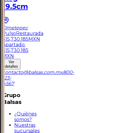
19.5cm
Ometepec
Pulso
Restaurada
$
15,730.185
MXN
Apartado:
$
15,730.185
MXN
Ver
detalles
contacto@balsas.com.mx
800-
123-
4567
Grupo
Balsas
¿Quiénes
somos?
Nuestras
sucursales