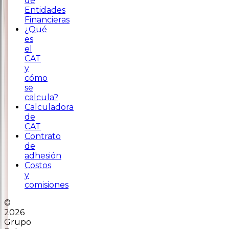
de
Entidades
Financieras
¿Qué
es
el
CAT
y
cómo
se
calcula?
Calculadora
de
CAT
Contrato
de
adhesión
Costos
y
comisiones
©
2026
Grupo