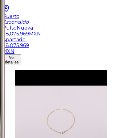
Puerto
Escondido
Pulso
Nueva
$
8,075.969
MXN
Apartado:
$
8,075.969
MXN
Ver
detalles