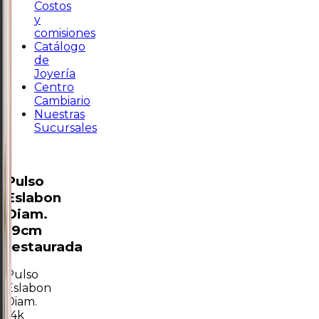
Costos
y
comisiones
Catálogo
de
Joyería
Centro
Cambiario
Nuestras
Sucursales
Pulso
Eslabon
Diam.
19cm
restaurada
Pulso
Eslabon
Diam.
14k