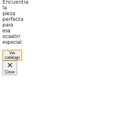
Encuentra
la
pieza
perfecta
para
esa
ocasión
especial.
Ver
catálogo
Close