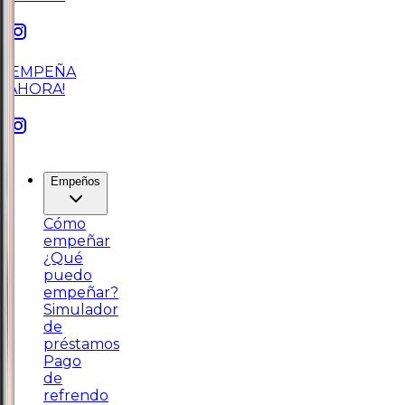
¡EMPEÑA
AHORA!
Empeños
Cómo
empeñar
¿Qué
puedo
empeñar?
Simulador
de
préstamos
Pago
de
refrendo