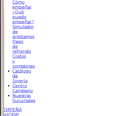
Cómo
empeñar
¿Qué
puedo
empeñar?
Simulador
de
préstamos
Pago
de
refrendo
Costos
y
comisiones
Catálogo
de
Joyería
Centro
Cambiario
Nuestras
Sucursales
¡EMPEÑA
AHORA!