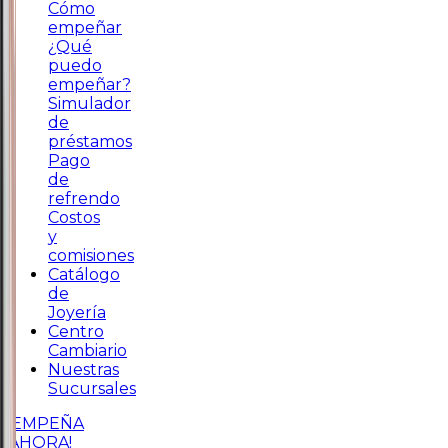
Cómo
empeñar
¿Qué
puedo
empeñar?
Simulador
de
préstamos
Pago
de
refrendo
Costos
y
comisiones
Catálogo
de
Joyería
Centro
Cambiario
Nuestras
Sucursales
¡EMPEÑA
AHORA!