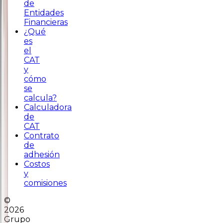
de
Entidades
Financieras
¿Qué
es
el
CAT
y
cómo
se
calcula?
Calculadora
de
CAT
Contrato
de
adhesión
Costos
y
comisiones
©
2026
Grupo