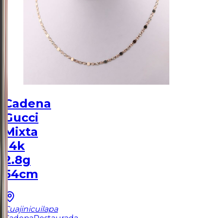
Cadena
Gucci
Mixta
14k
2.8g
54cm
Cuajinicuilapa