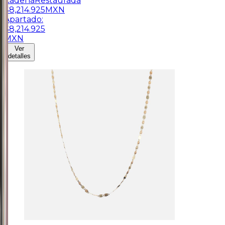
Cadena
Restaurada
$
8,214.925
MXN
Apartado:
$
8,214.925
MXN
Ver
detalles