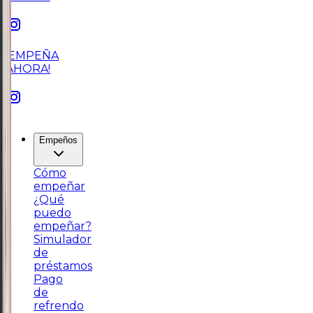
¡EMPEÑA
AHORA!
Empeños
Cómo
empeñar
¿Qué
puedo
empeñar?
Simulador
de
préstamos
Pago
de
refrendo