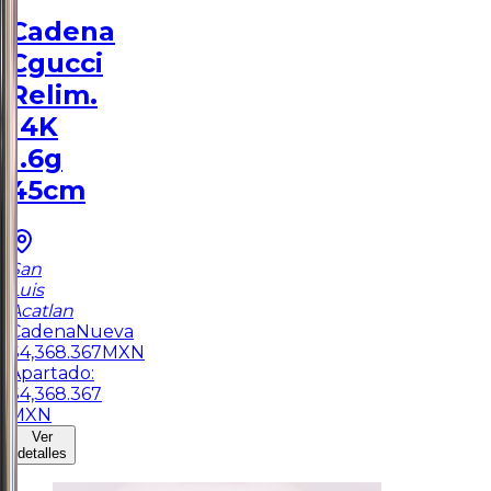
Cadena
Cgucci
Relim.
14K
1.6g
45cm
San
Luis
Acatlan
Cadena
Nueva
$
4,368.367
MXN
Apartado:
$
4,368.367
MXN
Ver
detalles