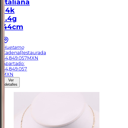
Italiana
14k
1.4g
44cm
Huetamo
Cadena
Restaurada
$
4,849.057
MXN
Apartado:
$
4,849.057
MXN
Ver
detalles