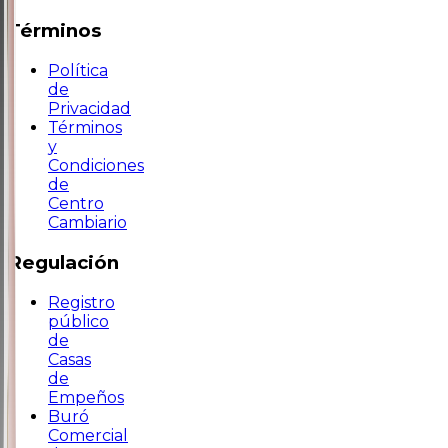
Términos
Política
de
Privacidad
Términos
y
Condiciones
de
Centro
Cambiario
Regulación
Registro
público
de
Casas
de
Empeños
Buró
Comercial