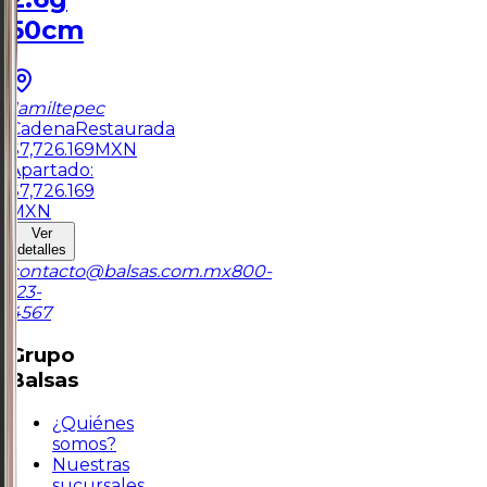
50cm
Jamiltepec
Cadena
Restaurada
$
7,726.169
MXN
Apartado:
$
7,726.169
MXN
Ver
detalles
contacto@balsas.com.mx
800-
123-
4567
Grupo
Balsas
¿Quiénes
somos?
Nuestras
sucursales