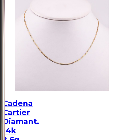
Cadena
Cartier
Diamant.
14k
2.6g