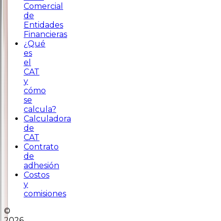
Comercial
de
Entidades
Financieras
¿Qué
es
el
CAT
y
cómo
se
calcula?
Calculadora
de
CAT
Contrato
de
adhesión
Costos
y
comisiones
©
2026