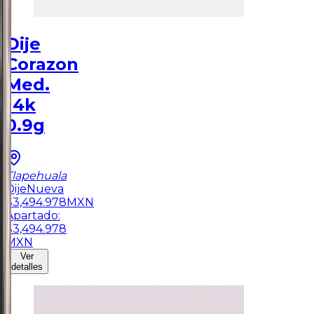
Dije
Corazon
Med.
14k
0.9g
Tlapehuala
Dije
Nueva
$
3,494.978
MXN
Apartado:
$
3,494.978
MXN
Ver
detalles