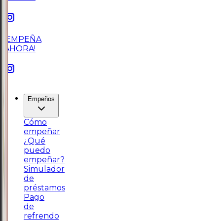
¡EMPEÑA
AHORA!
Empeños
Cómo
empeñar
¿Qué
puedo
empeñar?
Simulador
de
préstamos
Pago
de
refrendo