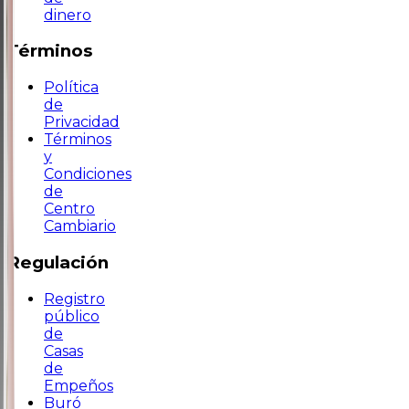
dinero
Términos
Política
de
Privacidad
Términos
y
Condiciones
de
Centro
Cambiario
Regulación
Registro
público
de
Casas
de
Empeños
Buró