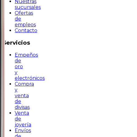
Nuestras
sucursales
Ofertas
de
empleos
Contacto
Servicios
Empeños
de
oro
y
electrónicos
Compra
y
venta
de
divisas
Venta
de
joyería
Envíos
de