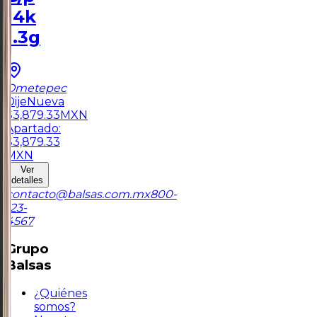
14k
1.3g
Ometepec
Dije
Nueva
$
3,879.33
MXN
Apartado:
$
3,879.33
MXN
Ver
detalles
contacto@balsas.com.mx
800-
123-
4567
Grupo
Balsas
¿Quiénes
somos?