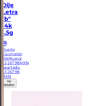
Dije
Letra
"b"
14k
1.5g
Puerto
Escondido
Dije
Nueva
$
3,267.98
MXN
Apartado:
$
3,267.98
MXN
Ver
detalles