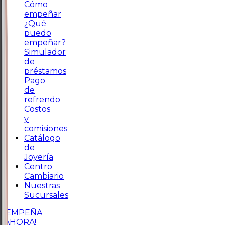
Cómo
empeñar
¿Qué
puedo
empeñar?
Simulador
de
préstamos
Pago
de
refrendo
Costos
y
comisiones
Catálogo
de
Joyería
Centro
Cambiario
Nuestras
Sucursales
¡EMPEÑA
AHORA!