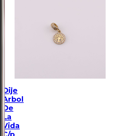
Dije
Arbol
De
La
Vida
C/p