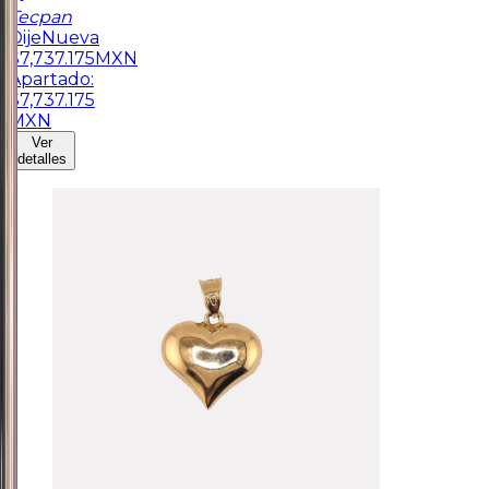
Tecpan
Dije
Nueva
$
7,737.175
MXN
Apartado:
$
7,737.175
MXN
Ver
detalles