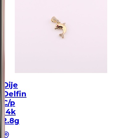
Dije
Delfin
C/p
14k
2.8g