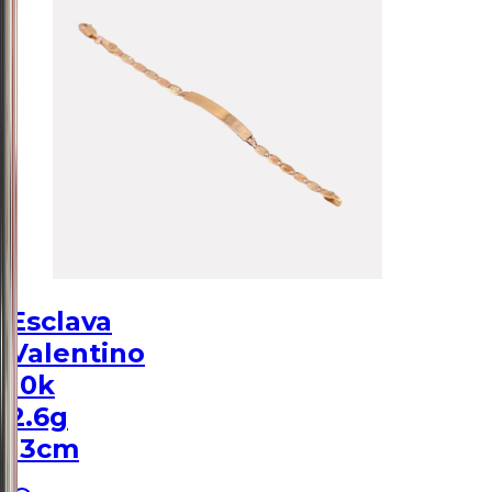
Esclava
Valentino
10k
2.6g
13cm