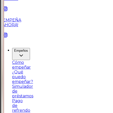
¡EMPEÑA
AHORA!
Empeños
Cómo
empeñar
¿Qué
puedo
empeñar?
Simulador
de
préstamos
Pago
de
refrendo