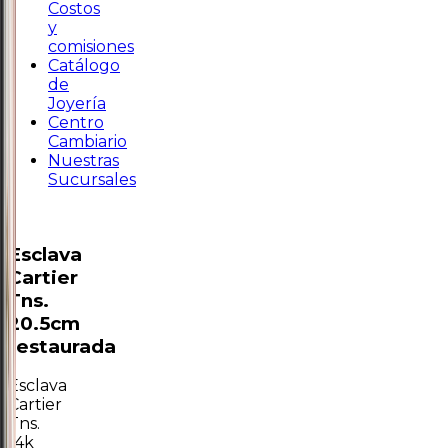
Costos
y
comisiones
Catálogo
de
Joyería
Centro
Cambiario
Nuestras
Sucursales
Esclava
Cartier
Tns.
20.5cm
restaurada
Esclava
Cartier
Tns.
14k