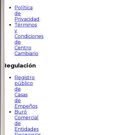
Política
de
Privacidad
Términos
y
Condiciones
de
Centro
Cambiario
Regulación
Registro
público
de
Casas
de
Empeños
Buró
Comercial
de
Entidades
Financieras