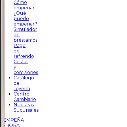
Cómo
empeñar
¿Qué
puedo
empeñar?
Simulador
de
préstamos
Pago
de
refrendo
Costos
y
comisiones
Catálogo
de
Joyería
Centro
Cambiario
Nuestras
Sucursales
¡EMPEÑA
AHORA!