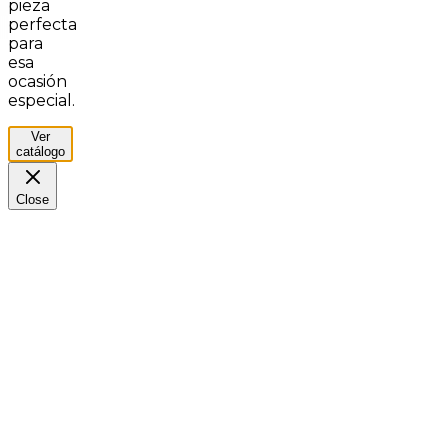
pieza
perfecta
para
esa
ocasión
especial.
Ver
catálogo
Close