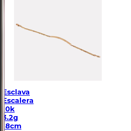
Esclava
Escalera
10k
3.2g
18cm