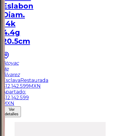
Eslabon
Diam.
14k
4.4g
20.5cm
Atoyac
de
Álvarez
Esclava
Restaurada
$
12,142.599
MXN
Apartado:
$
12,142.599
MXN
Ver
detalles