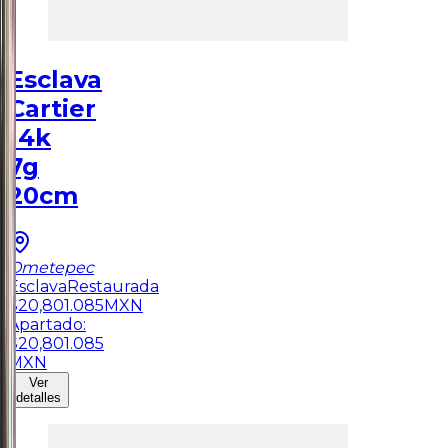
Esclava
Cartier
14k
7g
20cm
Ometepec
Esclava
Restaurada
$
20,801.085
MXN
Apartado:
$
20,801.085
MXN
Ver
detalles