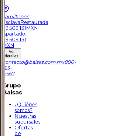
Jamiltepec
Esclava
Restaurada
$
9,509.131
MXN
Apartado:
$
9,509.131
MXN
Ver
detalles
contacto@balsas.com.mx
800-
123-
4567
Grupo
Balsas
¿Quiénes
somos?
Nuestras
sucursales
Ofertas
de