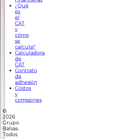
¿Qué
es
el
CAT
y
cómo
se
calcula?
Calculadora
de
CAT
Contrato
de
adhesión
Costos
y
comisiones
©
2026
Grupo
Balsas.
Todos