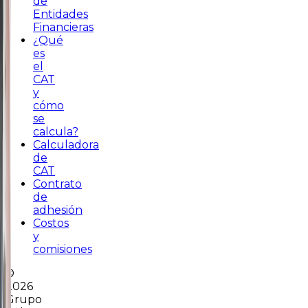
de
Entidades
Financieras
¿Qué
es
el
CAT
y
cómo
se
calcula?
Calculadora
de
CAT
Contrato
de
adhesión
Costos
y
comisiones
©
2026
Grupo