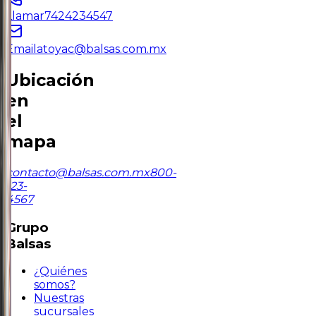
Llamar
7424234547
Email
atoyac@balsas.com.mx
Ubicación
en
el
mapa
contacto@balsas.com.mx
800-
123-
4567
Grupo
Balsas
¿Quiénes
somos?
Nuestras
sucursales