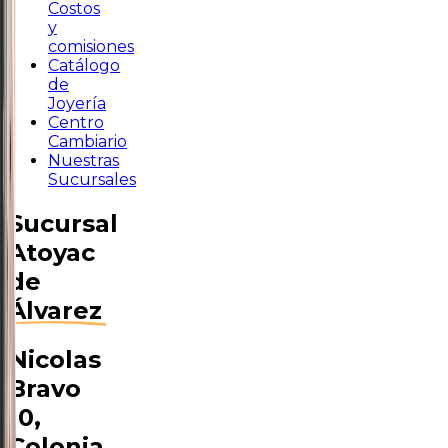
Costos
y
comisiones
Catálogo
de
Joyería
Centro
Cambiario
Nuestras
Sucursales
Sucursal
Atoyac
de
Álvarez
Nicolas
Bravo
10,
Colonia