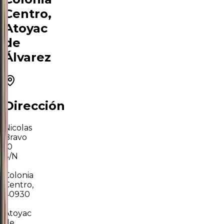
Centro,
Atoyac
de
Álvarez
Dirección
Nicolas
Bravo
10
S/N
·
Colonia
Centro,
40930
·
Atoyac
de