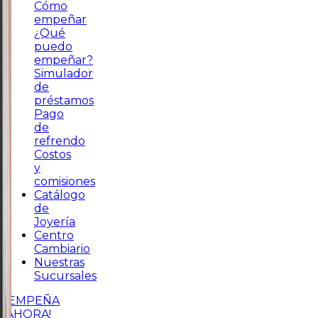
Cómo
empeñar
¿Qué
puedo
empeñar?
Simulador
de
préstamos
Pago
de
refrendo
Costos
y
comisiones
Catálogo
de
Joyería
Centro
Cambiario
Nuestras
Sucursales
¡EMPEÑA
AHORA!