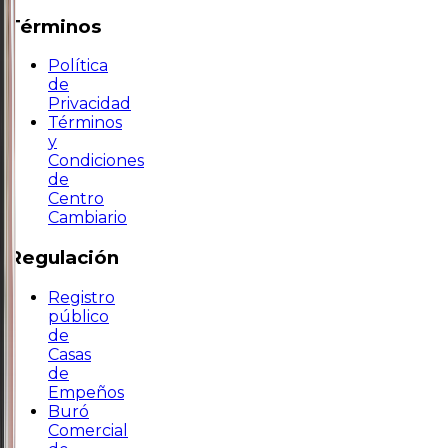
Términos
Política
de
Privacidad
Términos
y
Condiciones
de
Centro
Cambiario
Regulación
Registro
público
de
Casas
de
Empeños
Buró
Comercial