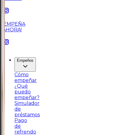
¡EMPEÑA
AHORA!
Empeños
Cómo
empeñar
¿Qué
puedo
empeñar?
Simulador
de
préstamos
Pago
de
refrendo