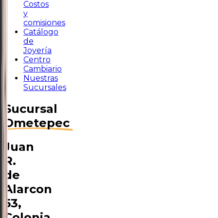
Costos
y
comisiones
Catálogo
de
Joyería
Centro
Cambiario
Nuestras
Sucursales
Sucursal
Ometepec
Juan
R.
de
Alarcon
53,
Colonia