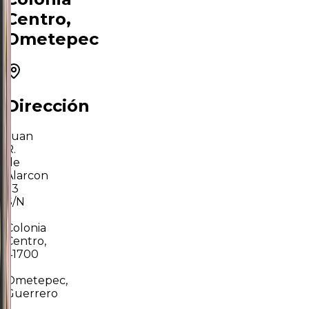
Centro,
Ometepec
Dirección
Juan
R.
de
Alarcon
53
S/N
·
Colonia
Centro,
41700
·
Ometepec,
Guerrero