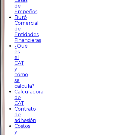
Casas
de
Empeños
Buró
Comercial
de
Entidades
Financieras
¿Qué
es
el
CAT
y
cómo
se
calcula?
Calculadora
de
CAT
Contrato
de
adhesión
Costos
y