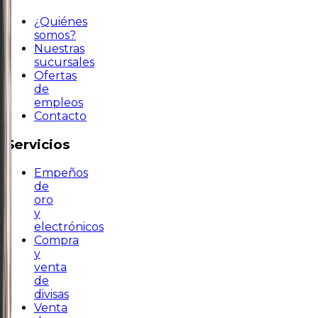
¿Quiénes
somos?
Nuestras
sucursales
Ofertas
de
empleos
Contacto
Servicios
Empeños
de
oro
y
electrónicos
Compra
y
venta
de
divisas
Venta