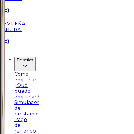
¡EMPEÑA
AHORA!
Empeños
Cómo
empeñar
¿Qué
puedo
empeñar?
Simulador
de
préstamos
Pago
de
refrendo