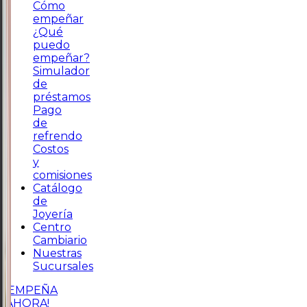
Cómo
empeñar
¿Qué
puedo
empeñar?
Simulador
de
préstamos
Pago
de
refrendo
Costos
y
comisiones
Catálogo
de
Joyería
Centro
Cambiario
Nuestras
Sucursales
¡EMPEÑA
AHORA!