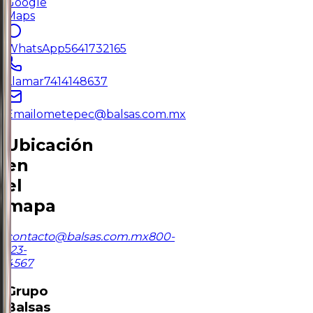
Google
Maps
WhatsApp
5641732165
Llamar
7414148637
Email
ometepec@balsas.com.mx
Ubicación
en
el
mapa
contacto@balsas.com.mx
800-
123-
4567
Grupo
Balsas