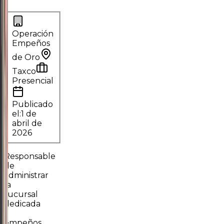
Operación
Empeños
de Oro
Taxco
Presencial
Publicado
el:
1 de
abril de
2026
Responsable
de
administrar
la
sucursal
dedicada
a
empeños,