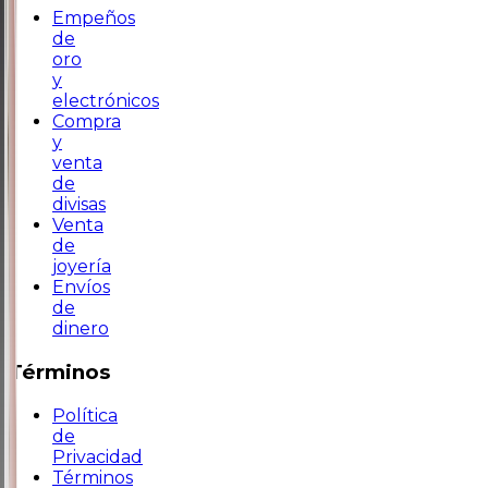
Empeños
de
oro
y
electrónicos
Compra
y
venta
de
divisas
Venta
de
joyería
Envíos
de
dinero
Términos
Política
de
Privacidad
Términos