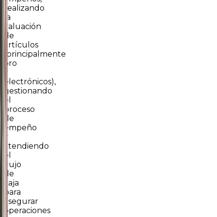
realizando
la
valuación
de
artículos
(principalmente
oro
y
electrónicos),
gestionando
el
proceso
de
empeño
y
atendiendo
el
flujo
de
caja
para
asegurar
operaciones