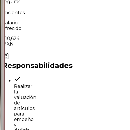
seguras
y
eficientes.
Salario
ofrecido
$10,624
MXN
Responsabilidades
Realizar
la
valuación
de
artículos
para
empeño
y