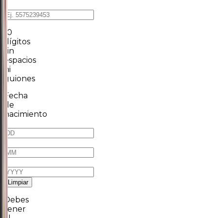
*
10
dígitos
sin
espacios
ni
guiones
Fecha
de
nacimiento
*
/
/
Limpiar
Debes
tener