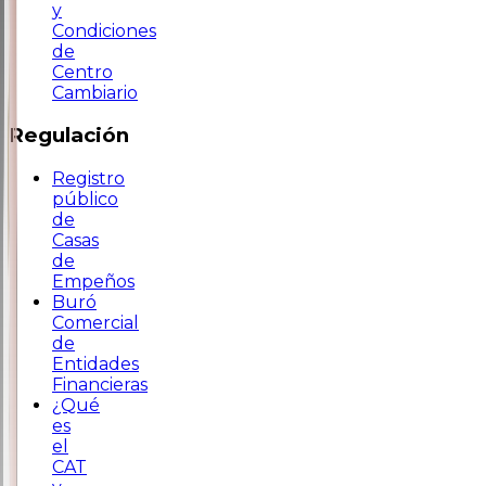
y
Condiciones
de
Centro
Cambiario
Regulación
Registro
público
de
Casas
de
Empeños
Buró
Comercial
de
Entidades
Financieras
¿Qué
es
el
CAT