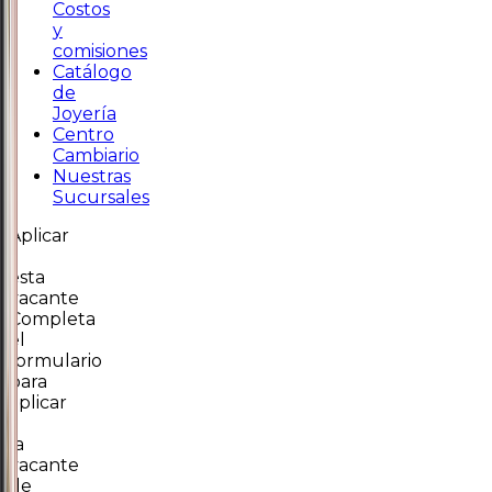
Costos
y
comisiones
Catálogo
de
Joyería
Centro
Cambiario
Nuestras
Sucursales
Aplicar
a
esta
vacante
Completa
el
formulario
para
aplicar
a
la
vacante
de