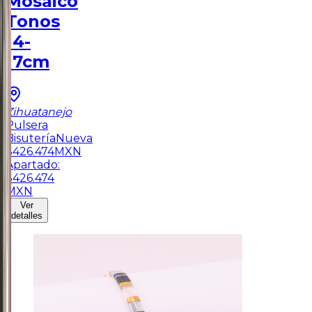
Mosaico
Tonos
14-
17cm
Zihuatanejo
Pulsera
Bisutería
Nueva
$
426.474
MXN
Apartado:
$
426.474
MXN
Ver
detalles