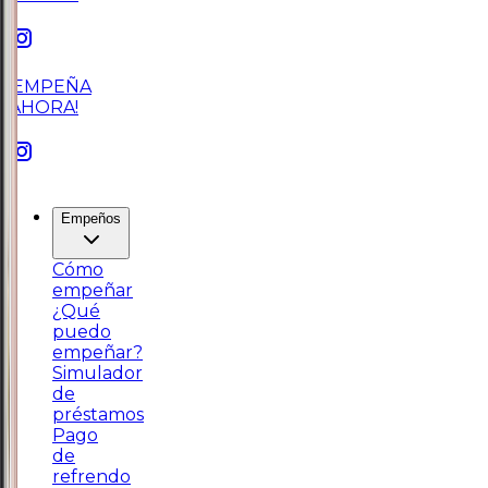
¡EMPEÑA
AHORA!
Empeños
Cómo
empeñar
¿Qué
puedo
empeñar?
Simulador
de
préstamos
Pago
de
refrendo