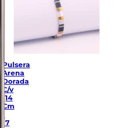
Pulsera
Arena
Dorada
C/v
(14
Cm
-
17