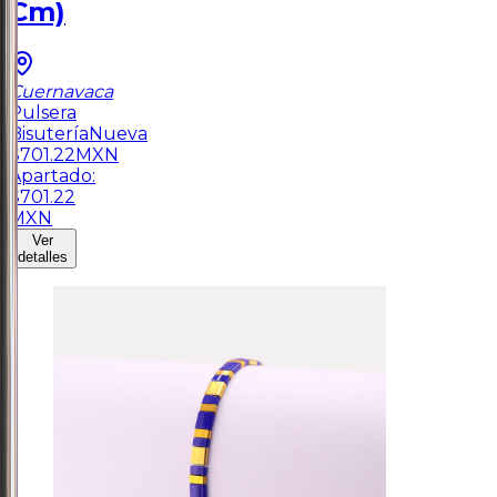
Cm)
Cuernavaca
Pulsera
Bisutería
Nueva
$
701.22
MXN
Apartado:
$
701.22
MXN
Ver
detalles