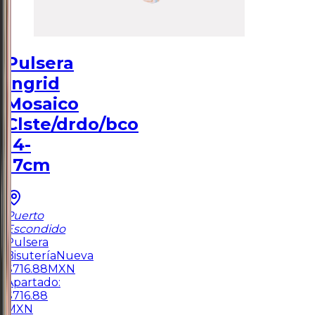
Pulsera
Ingrid
Mosaico
Clste/drdo/bco
14-
17cm
Puerto
Escondido
Pulsera
Bisutería
Nueva
$
716.88
MXN
Apartado:
$
716.88
MXN