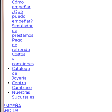
Cómo
empeñar
¿Qué
puedo
empeñar?
Simulador
de
préstamos
Pago
de
refrendo
Costos
y
comisiones
Catálogo
de
Joyería
Centro
Cambiario
Nuestras
Sucursales
¡EMPEÑA
AHORA!