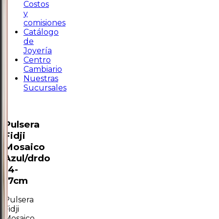
Costos
y
comisiones
Catálogo
de
Joyería
Centro
Cambiario
Nuestras
Sucursales
Pulsera
Fidji
Mosaico
Azul/drdo
14-
17cm
Pulsera
Fidji
Mosaico