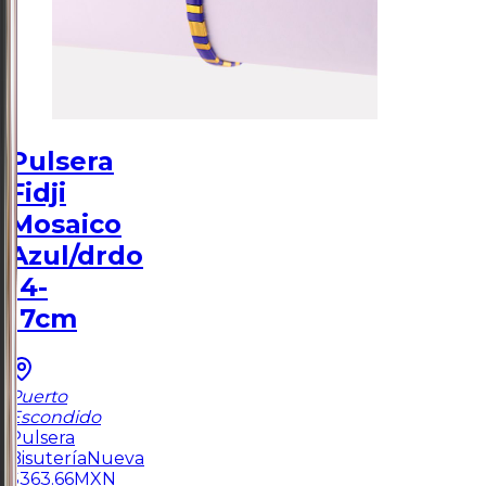
Pulsera
Fidji
Mosaico
Azul/drdo
14-
17cm
Puerto
Escondido
Pulsera
Bisutería
Nueva
$
363.66
MXN