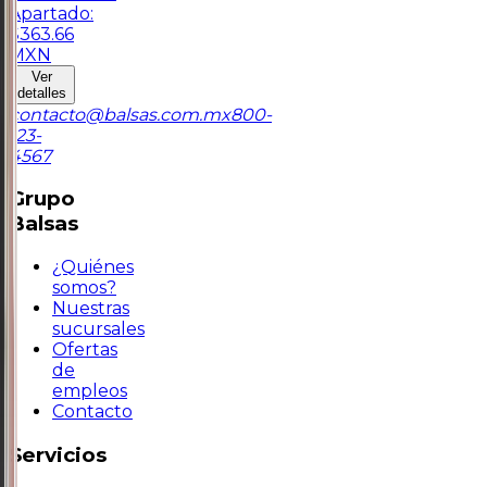
Apartado:
$
363.66
MXN
Ver
detalles
contacto@balsas.com.mx
800-
123-
4567
Grupo
Balsas
¿Quiénes
somos?
Nuestras
sucursales
Ofertas
de
empleos
Contacto
Servicios