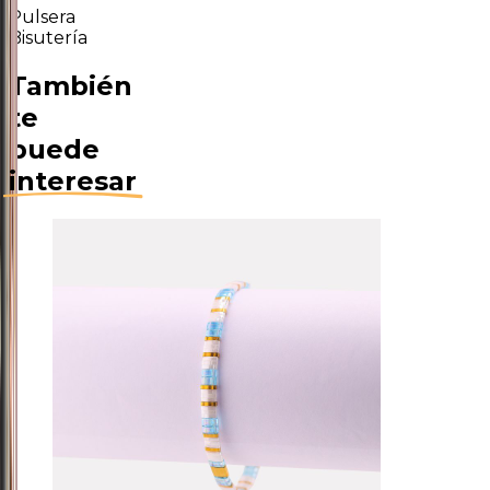
Pulsera
Bisutería
También
te
puede
interesar