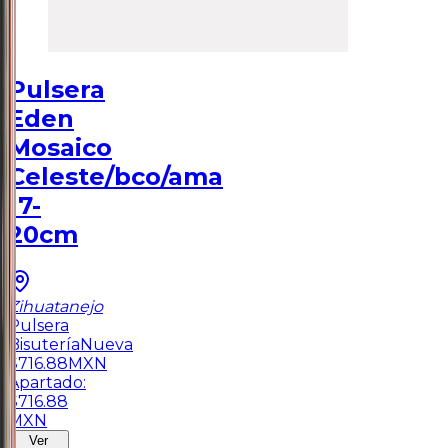
Pulsera
Eden
Mosaico
Celeste/bco/ama
17-
20cm
Zihuatanejo
Pulsera
Bisutería
Nueva
$
716.88
MXN
Apartado:
$
716.88
MXN
Ver