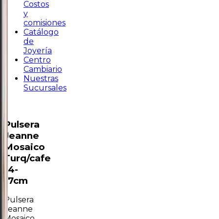
Costos
y
comisiones
Catálogo
de
Joyería
Centro
Cambiario
Nuestras
Sucursales
Pulsera
Jeanne
Mosaico
Turq/cafe
14-
17cm
Pulsera
Jeanne
Mosaico