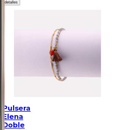
detalles
Pulsera
Elena
Doble