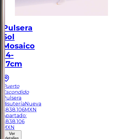
Pulsera
Sol
Mosaico
14-
17cm
Puerto
Escondido
Pulsera
Bisutería
Nueva
$
838.106
MXN
Apartado:
$
838.106
MXN
Ver
detalles