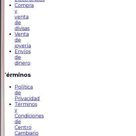
Compra
y
venta
de
divisas
Venta
de
joyería
Envíos
de
dinero
Términos
Política
de
Privacidad
Términos
y
Condiciones
de
Centro
Cambiario