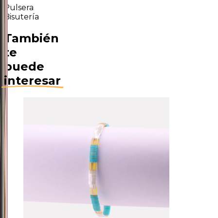
Pulsera
Bisutería
También
te
puede
interesar