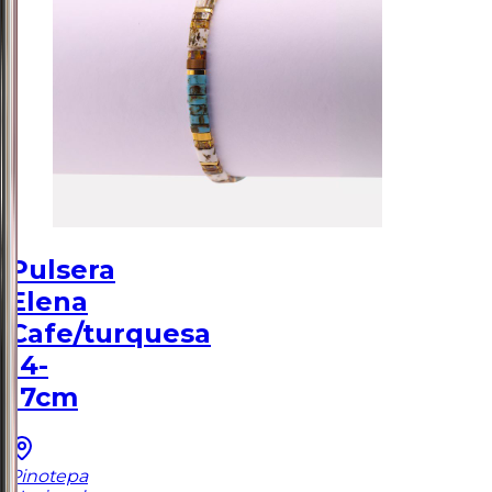
Pulsera
Elena
Cafe/turquesa
14-
17cm
Pinotepa