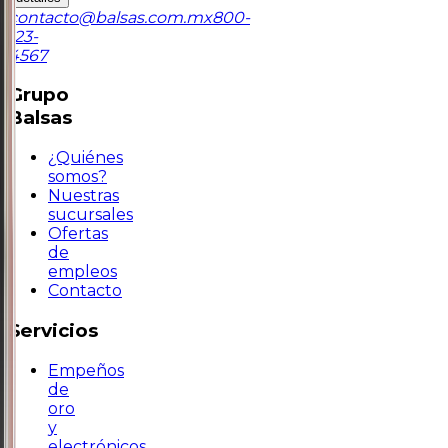
contacto@balsas.com.mx
800-
123-
4567
Grupo
Balsas
¿Quiénes
somos?
Nuestras
sucursales
Ofertas
de
empleos
Contacto
Servicios
Empeños
de
oro
y
electrónicos