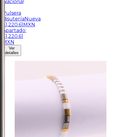
Nacional
1
Pulsera
Bisutería
Nueva
$
1,220.61
MXN
Apartado:
$
1,220.61
MXN
Ver
detalles