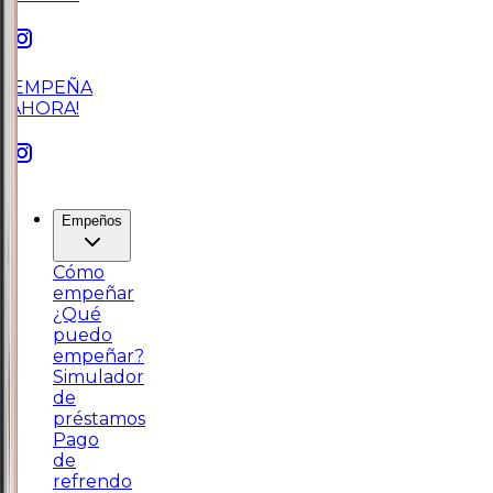
¡EMPEÑA
AHORA!
Empeños
Cómo
empeñar
¿Qué
puedo
empeñar?
Simulador
de
préstamos
Pago
de
refrendo