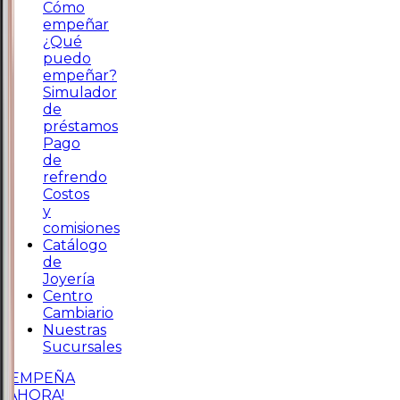
Cómo
empeñar
¿Qué
puedo
empeñar?
Simulador
de
préstamos
Pago
de
refrendo
Costos
y
comisiones
Catálogo
de
Joyería
Centro
Cambiario
Nuestras
Sucursales
¡EMPEÑA
AHORA!