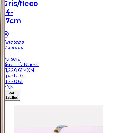
Gris/fleco
14-
17cm
Pinotepa
Nacional
1
Pulsera
Bisutería
Nueva
$
1,220.61
MXN
Apartado:
$
1,220.61
MXN
Ver
detalles