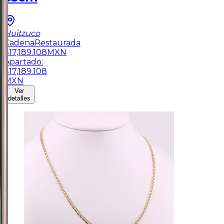
Huitzuco
Cadena
Restaurada
$
17,189.108
MXN
Apartado:
$
17,189.108
MXN
Ver
detalles