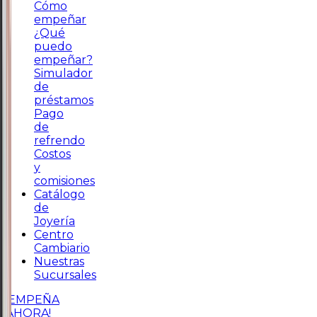
Cómo
empeñar
¿Qué
puedo
empeñar?
Simulador
de
préstamos
Pago
de
refrendo
Costos
y
comisiones
Catálogo
de
Joyería
Centro
Cambiario
Nuestras
Sucursales
¡EMPEÑA
AHORA!