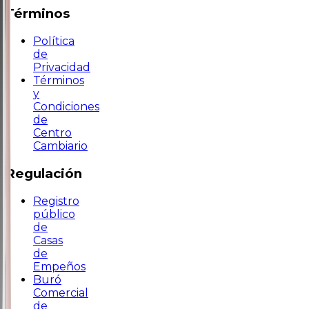
Términos
Política
de
Privacidad
Términos
y
Condiciones
de
Centro
Cambiario
Regulación
Registro
público
de
Casas
de
Empeños
Buró
Comercial
de