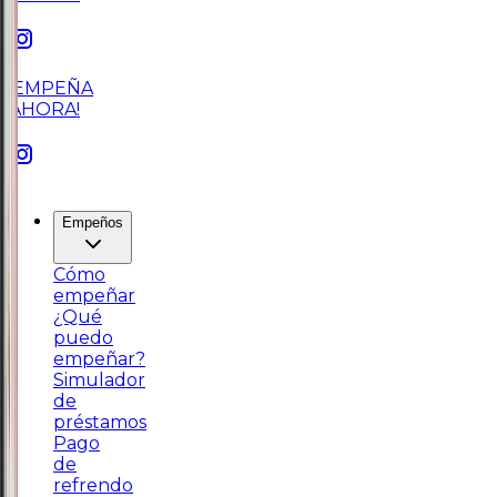
¡EMPEÑA
AHORA!
Empeños
Cómo
empeñar
¿Qué
puedo
empeñar?
Simulador
de
préstamos
Pago
de
refrendo