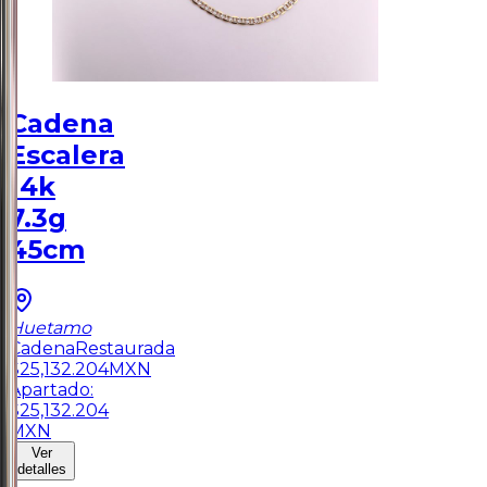
Cadena
Escalera
14k
7.3g
45cm
Huetamo
Cadena
Restaurada
$
25,132.204
MXN
Apartado:
$
25,132.204
MXN
Ver
detalles