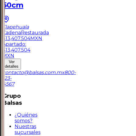
50cm
Tlapehuala
Cadena
Restaurada
$
13,407.504
MXN
Apartado:
$
13,407.504
MXN
Ver
detalles
contacto@balsas.com.mx
800-
123-
4567
Grupo
Balsas
¿Quiénes
somos?
Nuestras
sucursales