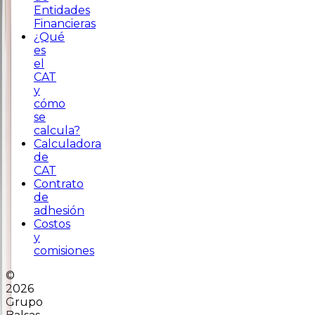
Entidades
Financieras
¿Qué
es
el
CAT
y
cómo
se
calcula?
Calculadora
de
CAT
Contrato
de
adhesión
Costos
y
comisiones
©
2026
Grupo