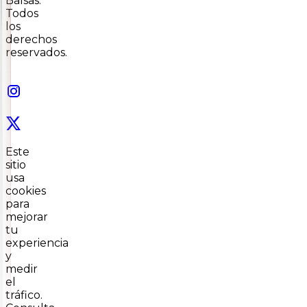
Balsas.
Todos
los
derechos
reservados.
Este
sitio
usa
cookies
para
mejorar
tu
experiencia
y
medir
el
tráfico.