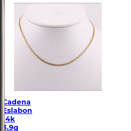
Cadena
Eslabon
14k
3.9g