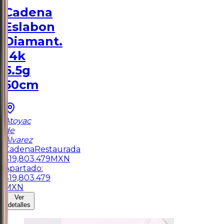
Cadena
Eslabon
Diamant.
14k
6.5g
50cm
Atoyac
de
Álvarez
Cadena
Restaurada
$
19,803.479
MXN
Apartado:
$
19,803.479
MXN
Ver
detalles