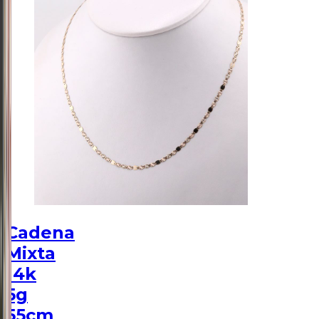
Cadena
Mixta
14k
5g
55cm