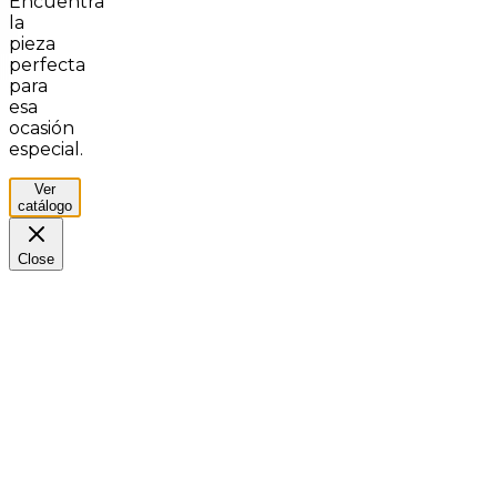
Encuentra
la
pieza
perfecta
para
esa
ocasión
especial.
Ver
catálogo
Close