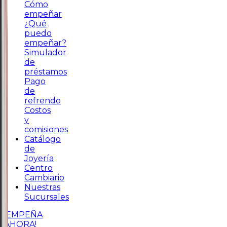
Cómo
empeñar
¿Qué
puedo
empeñar?
Simulador
de
préstamos
Pago
de
refrendo
Costos
y
comisiones
Catálogo
de
Joyería
Centro
Cambiario
Nuestras
Sucursales
¡EMPEÑA
AHORA!