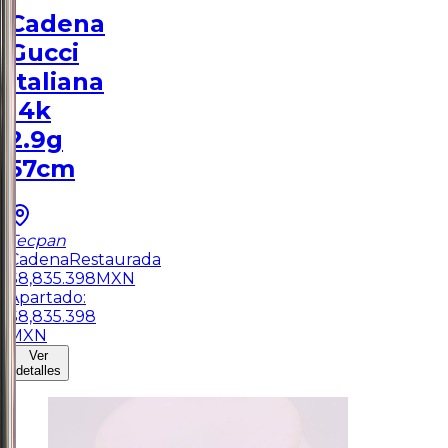
Cadena
Gucci
Italiana
14k
2.9g
57cm
Tecpan
Cadena
Restaurada
$
8,835.398
MXN
Apartado:
$
8,835.398
MXN
Ver
detalles