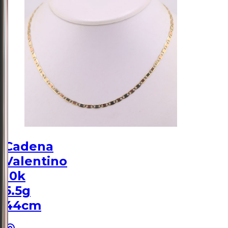
Cadena
Valentino
10k
5.5g
44cm