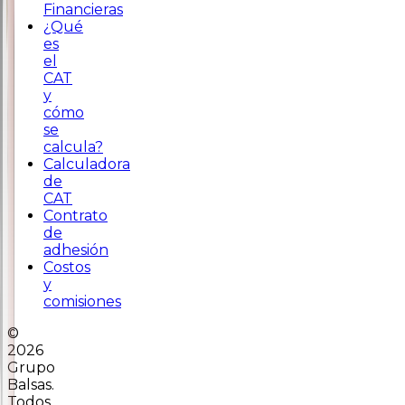
Financieras
¿Qué
es
el
CAT
y
cómo
se
calcula?
Calculadora
de
CAT
Contrato
de
adhesión
Costos
y
comisiones
©
2026
Grupo
Balsas.
Todos