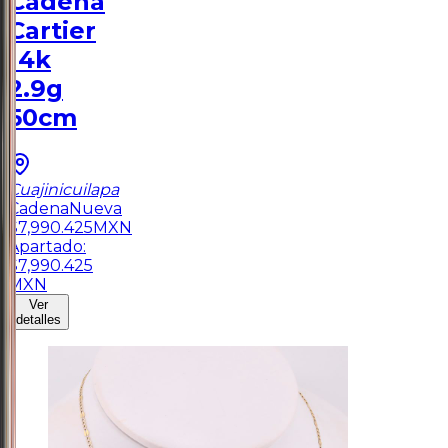
Cadena
Cartier
14k
2.9g
50cm
Cuajinicuilapa
Cadena
Nueva
$
7,990.425
MXN
Apartado:
$
7,990.425
MXN
Ver
detalles