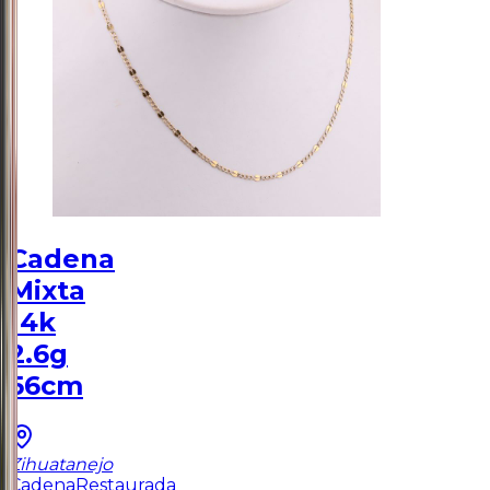
Cadena
Mixta
14k
2.6g
56cm
Zihuatanejo
Cadena
Restaurada