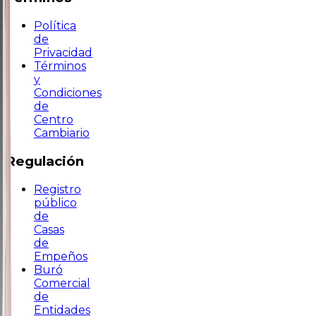
Política
de
Privacidad
Términos
y
Condiciones
de
Centro
Cambiario
Regulación
Registro
público
de
Casas
de
Empeños
Buró
Comercial
de
Entidades