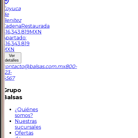
Coyuca
de
Benítez
Cadena
Restaurada
$
16,343.819
MXN
Apartado:
$
16,343.819
MXN
Ver
detalles
contacto@balsas.com.mx
800-
123-
4567
Grupo
Balsas
¿Quiénes
somos?
Nuestras
sucursales
Ofertas