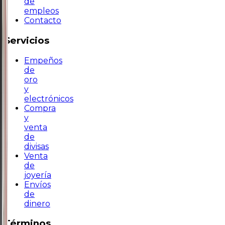
de
empleos
Contacto
Servicios
Empeños
de
oro
y
electrónicos
Compra
y
venta
de
divisas
Venta
de
joyería
Envíos
de
dinero
Términos