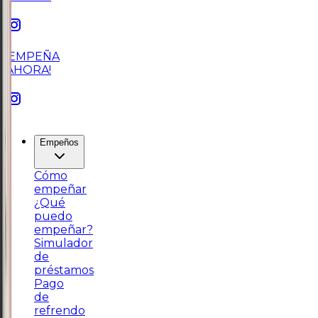
¡EMPEÑA
AHORA!
Empeños
Cómo
empeñar
¿Qué
puedo
empeñar?
Simulador
de
préstamos
Pago
de
refrendo