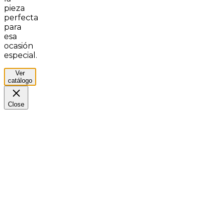
pieza
perfecta
para
esa
ocasión
especial.
Ver
catálogo
Close