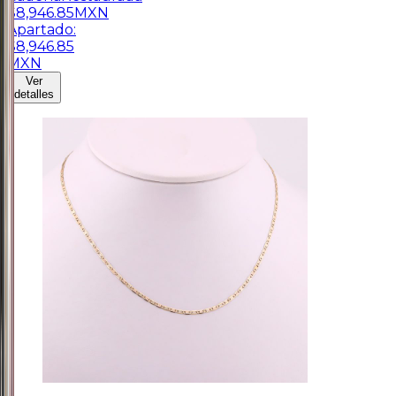
$
8,946.85
MXN
Apartado:
$
8,946.85
MXN
Ver
detalles