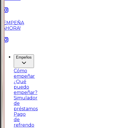
¡EMPEÑA
AHORA!
Empeños
Cómo
empeñar
¿Qué
puedo
empeñar?
Simulador
de
préstamos
Pago
de
refrendo