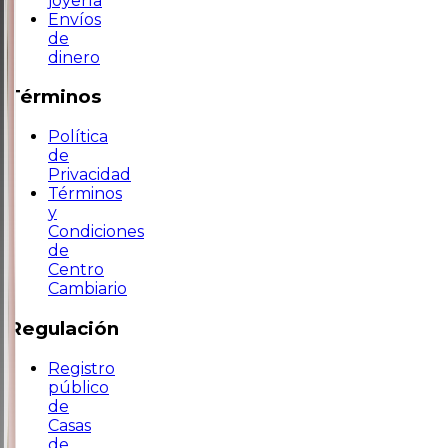
joyería
Envíos
de
dinero
Términos
Política
de
Privacidad
Términos
y
Condiciones
de
Centro
Cambiario
Regulación
Registro
público
de
Casas
de