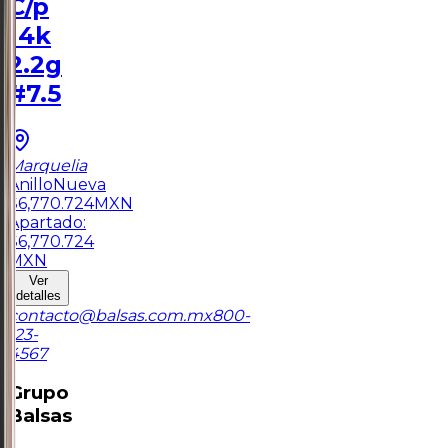
C/p
14k
2.2g
#7.5
Marquelia
Anillo
Nueva
$
6,770.724
MXN
Apartado:
$
6,770.724
MXN
Ver
detalles
contacto@balsas.com.mx
800-
123-
4567
Grupo
Balsas