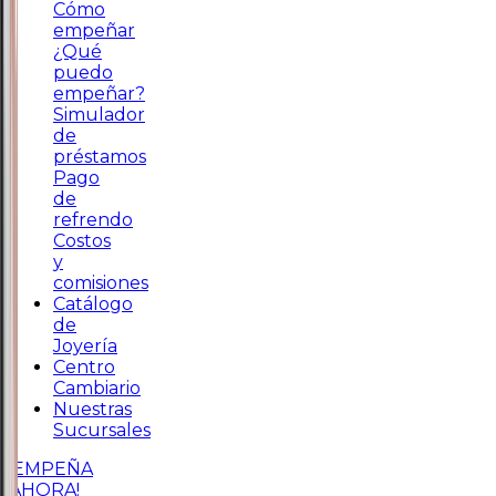
Cómo
empeñar
¿Qué
puedo
empeñar?
Simulador
de
préstamos
Pago
de
refrendo
Costos
y
comisiones
Catálogo
de
Joyería
Centro
Cambiario
Nuestras
Sucursales
¡EMPEÑA
AHORA!