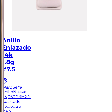
Anillo
Enlazado
14k
1.8g
#7.5
Marquelia
Anillo
Nueva
$
3,060.23
MXN
Apartado:
$
3,060.23
MXN