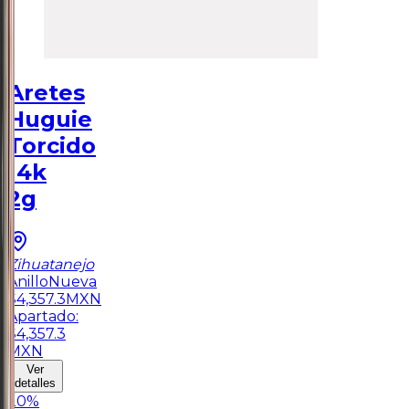
Aretes
Huguie
Torcido
14k
2g
Zihuatanejo
Anillo
Nueva
$
4,357.3
MXN
Apartado:
$
4,357.3
MXN
Ver
detalles
20
%