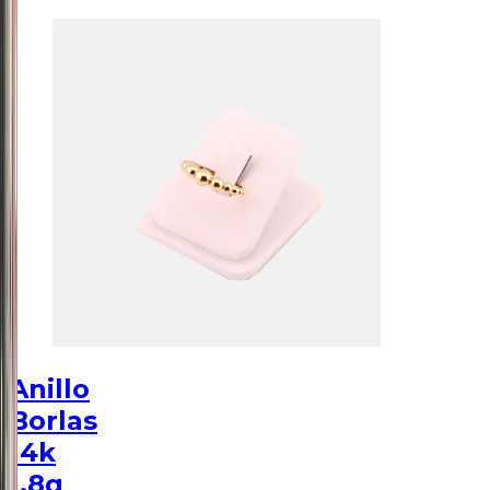
Anillo
Borlas
14k
1.8g