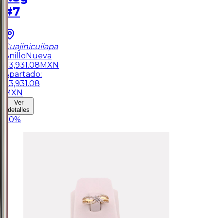
#7
Cuajinicuilapa
Anillo
Nueva
$
3,931.08
MXN
Apartado:
$
3,931.08
MXN
Ver
detalles
30
%