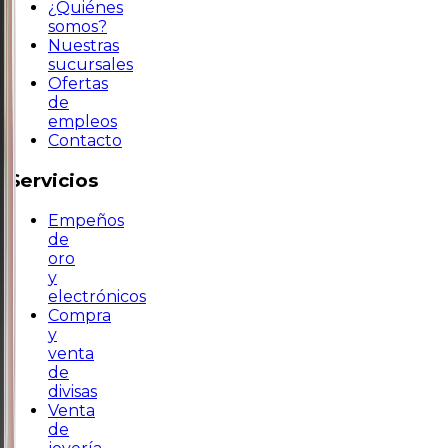
¿Quiénes
somos?
Nuestras
sucursales
Ofertas
de
empleos
Contacto
Servicios
Empeños
de
oro
y
electrónicos
Compra
y
venta
de
divisas
Venta
de