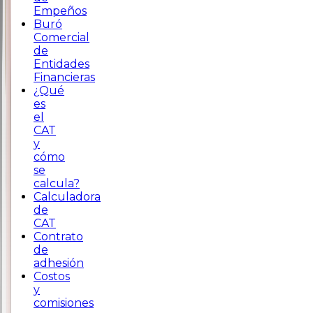
Empeños
Buró
Comercial
de
Entidades
Financieras
¿Qué
es
el
CAT
y
cómo
se
calcula?
Calculadora
de
CAT
Contrato
de
adhesión
Costos
y
comisiones